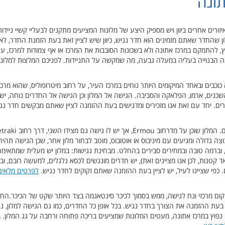
תונה
ורים אחרים ביוון ויש מספיק היצע של מלונות המציעים מתקנים לבעליי קשיי נייד
 שהחדר שאתם מזמינים הוא חדר נגיש, כיוון שיש לציין זאת בעת הזמנת החדר, לא 
 להתמקם במרכז אתונה ולא בשכונות הסובבות את המרכז או אף צמודות למרכז, על 
ה הבנוייה בעליה במעלה גבעה, מה שמקשה על התניידות. לפניכם המלצות למלונות
 כוכבים ובאחד המיקומים היותר נוחים במרכז העיר, על רחוב מיטרופוליס, שהוא מרכ
שכנים, ארמו, הפלאקה והסביבה. הגישה אל המלון וכן הגישה אל החדרים נוחה, יש 
רים. יחד עם זאת אנו מזכירים ומדגישים בעת ההזמנה לציין שאתם מבקשים חדר נג
 גדולה ומגיעים עם מיניבוס או אוטובוס, מוטב לבחור מלון אחר, שכן הגישה תהיה
ד, וברמה טובה ובמחירים סבירים בהחלט. מבחינת נגישות: במלון יש מעלית שמתאימ
קטנות, לכן אנו מציינים זאת), יש חדרים מונגשים לכסא גלגלים, למעשה רובם, ובח
 כפי שציינו לעיל, יש לציין בעת ההזמנה שאתם זקוקים לחדר נגיש.
לפרטים מלאים 
יקום מרכזי ונח לגישה, ממש בסמוך לכיכר סינטאגמה בצד היותר שקט של הכיכר.הח
 בעת ההזמנה את הצורך בחדר נגיש. בכל אופן כל החדרים, כמו גם הגישה למלון, נגי
פוץ במרכז אתונה, מעטים המלונות שמציעים בריכה פתוחה ורחבה על גג המלון. במל