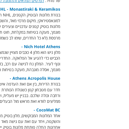
של מחיר.
לפרטים המלאים וההזמנה לח
HL - Monastiraki & Keramikos -
בגז
למונאסטיראקי, מיקום מרכזי מאד, והשנ
מלונות בוטיק קטנים עדכניים וצעירים ע
מונמך, מעקה בטיחות במקלחת, חוט חירום
מרפסת (לא כל החדרים, שימו לב כשמזמ
Nich Hotel Athens -
הכביש כדי להגיע אל הפלאקה. החדרים 
ונוף לעיר. המלון נח לגישה עם רכב, בז
מונמך, אסלה מוגבהת, מעקה בטיחות וח
Athens Acropolis House -
בגזרת הדירות, בין אם זאת העדפה אישי
חדר עם מטבחון קטן כשגולת הכותרת הי
ורחבה וכולה שלכם. בבניין יש מעלית, 
ממליצים לוודא זאת מראש מול הבעלי
CocoMat BC -
אחד המלונות המבוקשים, מלון בוטיק מר
והשקטה, ויחד עם זאת עם גישה מאד נ