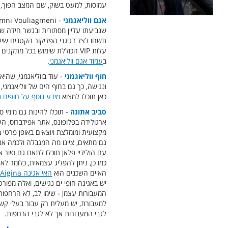
עמוסות, למעט בשוק, שם המצב הפוך, 
אגם ווליאגמני
שנביעתו עדיין מסתורית ובגשר חידה שכן
תשחו לצד דגיגני הפדיקור הקטנים שיע
עלות VIP הכוללת שימוש בכל מת
ב
עמוד אגם ווליאגמני
.
חוף ווליאגמני
- עוד בווליאגמני, שהי
ונגישה, כך גם בחוף הים של ווליאגמני, 
כאן תוכלו למצוא
מידע נוסף על חופים נג
סביב אתונה
- תוכלו להינות גם מימי ס
ארגולידה בפלופונס, אתר אפידברוס, העי
מקצועית ומומלצת ויוצאים באופן פרטי ב
גם מתאים, ציינו מה המגבלה ולכמה אנ
עם הולידיי פלאן תוכלו לתאם גם סיור א
כמו כן, ניתן להפליג עצמאית, כלומר לא
האיים השכנים הוא
האי אגינה Aigina
יש באגינה חופי ים נגישים, ואלה מפורט
המעבורות עצמן - שימו לב, לא הרחפות
למעבורת, יש מעלית רק עבור בעלי קשיי
לגבי המעבורות אך לא לגבי הרחפות.