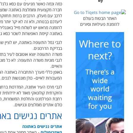
By
כמה וכמה כאשר מגיעים עם כסא גלגלי
חברה מקצועית ומומלצת באתונה שמציעה
לרכב עם מעלון. הרכבים ברמת תחזוקה גב
האתר הבטוח בעולם
ליעדכם בבטחה, ולא זה לא יקר יותר מל
להזמנת פעילויות וסיורים
להזמנה מראש יש לשלוח מייל באנגלית
באתונה קיימת האפשרות לשכור כסא ג
לגבי נמל התעופה באתונה, יש לציין ש
בבדיקת הדרכונים.
משדה התעופה יוצא אוטובוס לעיר בתד
לגבי מוניות משדה התעופה: לא כל מוני
והאיים.
באופן כללי מערך התחבורה באתונה הוא
המעבורות לאיים– כולן מונגשות לנכים.
לגבי מרכז העיר אתונה, המדרכות ברחב
והיוקרתית קולונאקי מאוד לא ידידותית 
רחבת הפרלמנט והחלפת המשמרות, מרכז הק
כולם אתרים מומלצים ונגישים.
אתרים נגישים באת
אתרים נגישים באתונה
האקרופוליס
- האתר מספר אחת בעיר, 