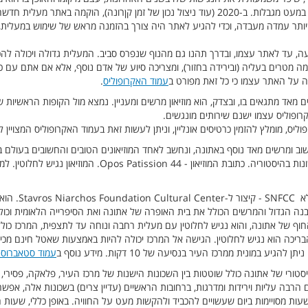
נגישות מלאה ועדיין הביקור באתר כרוך במעט מגבלות. ב-2020 (עוד ניצול נכון של זמן קןרונה)
ותר עמדה מעבדה, וכדי להגיע לאתר היה צורך בהזמנה מראש של שימוש במעלית,
כמה מטרים בעליה (ובירידה בחזור), ומצריכה סיוע של אדם נוסף, אלא אם אתם עם כ
ה על האתר עצמו כי כל זאת מפורט ב
עמוד האקרופוליס
.
נים מאד מתגאים בו, ובצדק, הוא מוזיאון מרשים ומעניין. נמצא מול הקופות הראשיות 
קרופוליס עצמו ישנם שירותים מונגשים.
ס, מומלץ להזמין כרטיסים אונליין, וניתן לעשות זאת בעמוד האקרופוליס המצויין ל
שוב ומרשים מאד נוסף באתונה, ונחשב לאחד המוזיאונים הטובים והחשובים בעולם בתח
Opos Patissi. המוזיאון נגיש לחלוטין. למוזיאונים נוספים באתונה ראו
- ובשמו המלא C
בנה הגדול והמרשים הכולל את בית האופרה של אתונה ואת הסיפרייה הלאומית וכול
 החוף של אתונה, והוא נגיש לחלוטין עם מעלית רחבה ונוחה עד לתצפית, המרכז כולל
הבריכה הוא נגיש לחלוטין. הגישה אל המרכז יכולה להיות באמצעות שאטל חינם מכיכ
גיע במונית ממרכז העיר בנסיעה של 10 דקות. מידע נוסף ב
עמוד סטאברוס 
טורי של אתונה כולל שוטטות בין השכונות הישנות של מרכז העיר, פלאקה, פסירי, 
רבה עליות וירידות ומדרגות, ברחובות הראשיים (עדיין צרים) בשכונות אלה, אפש
עות מסויימות ביום שעשויים להכביד ולהקשות מעט על החוויה. באופן כללי, שעות ה