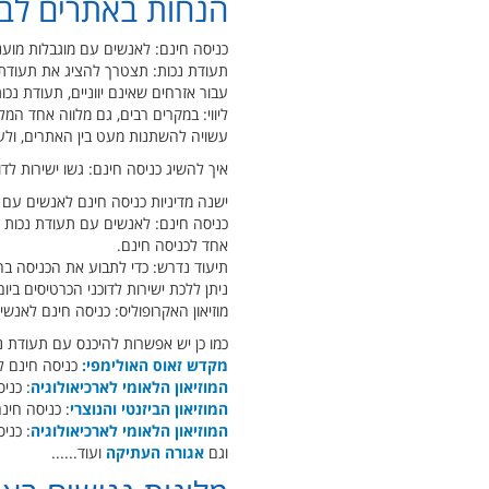
הנחות באתרים לבע
כניסה חינם: לאנשים עם מוגבלות מוענק
תעודת נכות: תצטרך להציג את תעודת ה
עבור אזרחים שאינם יווניים, תעודת נ
ליווי: במקרים רבים, גם מלווה אחד המ
עשויה להשתנות מעט בין האתרים, ולעיתים מזכירה נכות של 67%
איך להשיג כניסה חינם: גשו ישירות לדו
ישנה מדיניות כניסה חינם לאנשים עם 
אחד לכניסה חינם.
תיעוד נדרש: כדי לתבוע את הכניסה בח
ניתן ללכת ישירות לדוכני הכרטיסים בי
מוזיאון האקרופוליס: כניסה חינם לאנשי
כמו כן יש אפשרות להיכנס עם תעודת נ
מקדש זאוס האולימפי:
כניסה חינם ל
המוזיאון הלאומי לארכיאולוגיה
: כני
המוזיאון הביזנטי והנוצרי
: כניסה חינ
המוזיאון הלאומי לארכיאולוגיה
: כני
וגם
אגורה העתיקה
ועוד......