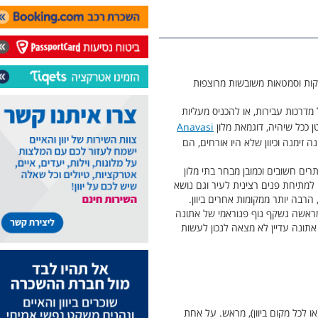
עתיקות וסמטאות משובשות מרוצפות
מדרכות עבירות, או להכניס מעליות
ככל שיהיה, דוגמאת מלון
Anavasi
הקורונה זימנה וכיוון שלא היו אורחים, הם
רים חשובים וכמובן מבחר בתי מלון
200, אז השלטונות קיבלו זרז וסיבה טובה למתיחת פנים רצינית לעיר וגם נושא
הרבה יותר ממקומות אחרים ביוון.
מראשה נשקף נוף פנוראמי של אתונה
אתונה עדיין לא מצאה לנכון לעשות
 לכל מקום ביוון), מראש. על אחת