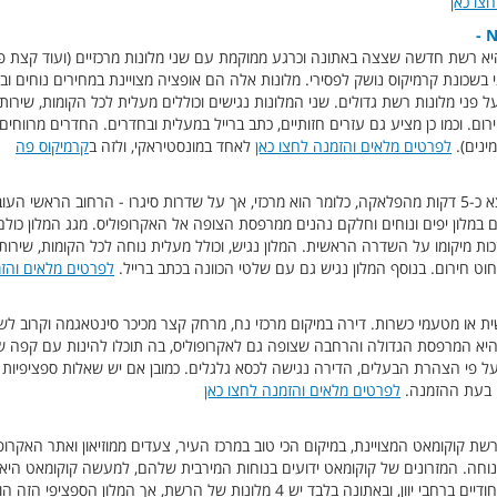
צו כאן
N
רת מלונות הבוטיק הקטנים, NHL היא רשת חדשה שצצה באתונה וכרגע ממוקמת עם שני מלונות מרכזיים (ועו
י בשכונת קרמיקוס נושק לפסירי. מלונות אלה הם אופציה מצויינת במחירים נוחים ו
ל פני מלונות רשת גדולים. שני המלונות נגישים וכוללים מעלית לכל הקומות, שירות
. וכמו כן מציע גם עזרים חזותיים, כתב ברייל במעלית ובחדרים. החדרים מרווחים ו
ינים).
לפרטים מלאים והזמנה לחצו כאן
לאחד במונסטיראקי, ולזה ב
קרמיקוס פה
מלון ניש הוא מלון 4 כוכבים מצויין שנמצא כ-5 דקות מהפלאקה, כלומר הוא מרכזי, אך על שדרות סיגרו - הר
במלון יפים ונוחים וחלקם נהנים ממרפסת הצופה אל האקרופוליס. מגג המלון כולם 
כות מיקומו על השדרה הראשית. המלון נגיש, וכולל מעלית נוחה לכל הקומות, שירותי
וט חירום. בנוסף המלון נגיש גם עם שלטי הכוונה בכתב ברייל.
לפרטים מלאים והזמ
ת או מטעמי כשרות. דירה במיקום מרכזי נח, מרחק קצר מכיכר סינטאגמה וקרוב לש
א המרפסת הגדולה והרחבה שצופה גם לאקרופוליס, בה תוכלו להינות עם קפה של 
ועל פי הצהרת הבעלים, הדירה נגישה לכסא גלגלים. כמובן אם יש שאלות ספציפיות בנו
ם בעת ההזמנה.
לפרטים מלאים והזמנה לחצו כאן
שת קוקומאט המצויינת, במיקום הכי טוב במרכז העיר, צעדים ממוזיאון ואתר האקרו
וחה. המזרונים של קוקומאט ידועים בנוחות המירבית שלהם, למעשה קוקומאט הי
אחרונות החלה פותחת מלונות בוטיק ייחודיים ברחבי יוון, ובאתונה בלבד יש 4 מלונות של