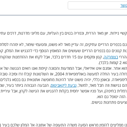
קשר
קשיי ניידות. יוון מאד הררית, וכפריה בנוים בין העליות, עם מליוני מדרגות, דרכים 
בכפרים הרריים עתיקים, זה עדיין מאד לא פשוט, ומטעמי שימור, לא ימהרו לסלול 
ת קטנים גם בכפרים הרריים שעושים את המאמץ הנוסף כדי להנגיש את המלון, קטן 
הררי
בצומרקה
, קטן ומקסים עם 15 חדרים בלבד, אבל לקחו את ההזדמנות ש
בד).
א אחר. אמנם אינו אידיאלי, אבל המודעות והכוונה קיימת ואנו רואים הנגשה של את
עם אפשרויות נגישות. מגמת השינוי הגדולה בעיר החלה למעשה באולימפיאדת 4
מפיאדה. ובאופן כללי, יהיה פשוט יותר להינות מחופשה אתונאית גם בכסא גלגלים, 
הם נגישות וזה חבל מאד, למשל,
גבעת ליקאביטוס
, הגבעה הגבוהה ביותר בעיר, ש
מלית בחיפה), ועל פניו אפשר יחסית בקלות להנגיש את הגישה לקרון, אבל עיריית 
הזה יטופל גם הוא.
יעים פתרונות נגישים.
 אנו ממליצים להזמין מראש הסעה משדה התעופה של אתונה אל המלון שלכם בעיר (או