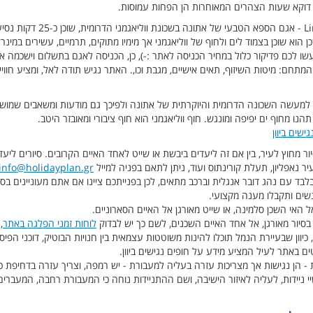
דוקא שעות הצהרים המאוחרות הן הפחות עמוסות.
- Limni Vouliagmeni - אגם הספ
 הוא שוכן בצמוד לים ולחוף של ווליאגמני אך מימיו מתוקים, תרמיים, עשירים במינר
שו לכם פדיקור כלול במחיר הכניסה לאתר :-), כן, הכניסה לאגם בתשלום וישכמה א
קנים המתחם: מיטות השיזוף, תאים אישיים, מגבת וכו,. האתר נגיש תודה לאל, ומציע חוו
א למעשה השכונה הדרומית והיוקרתית של אתונה ולפיכך גם מודעות ומשאבים שמושק
תהנו מחוף ים יפיפה ומונגש. חוף ווליאגמני הוא חוף ציבורי ומאובזר היטב.
ישים ביוון
יור מחוץ לעיר, בין אם זה ליעדים ביבשת או שייט לאחד האיים הקרובים. סיורים ליע
ר נאפליון, תעלת קורינתוס ועוד, ניתן לתאם בפניה למייל
info@holidayplan.gr
לבד עם נהג דובר אנגלית וברכב מתאים, לכן בפנייתכם ציינו אם אתם מעוניינים בסי
שים ותקבלו מענה מקצועי.
ל האי השכן סלמינה, או שייט מאורגן אל האיים הסארוניים.
 בסיור מאורגן, אל אחד האיים השכנים, לשם כך יש לבדוק
לוחות זמני הפלגה באתר
,
, כיוון שבעיירת הנמל תוכלו להינות משוטטות עצמאית בין חנויות הבוטיק, דוכני הפי
ים באתר לעיל המציע מידע על חופים נגישים ביוון.
 - הן נגישות אך מצריכות עזרה בעליה למעבורת - יש רמפה, וצריך עזרה בדחיפת 
 ניידות, לעליה לאיזור הישיבה, ושם ההתניידות נוחה כי המעבורת רחבה, המעברים ר