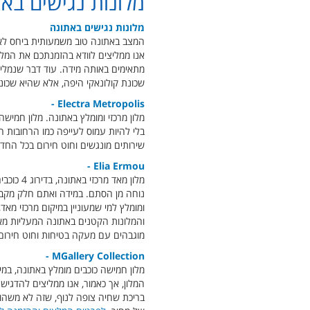
מלונות נגישים בא
מלונות נגישים באתונה
המצב באתונה טוב משמעותית ביחס לאיז
אנו ממליצים לוודא בהזמנתכם את המלון
מתאימים באותה מידה. עוד דבר שנמליץ,
שכונת קולונאקי היפה, אלא שהיא שכונ
Electra Metropolis -
מלון מרכזי ומומלץ באתונה. מלון חמישה
בלי להיות עמוס לעייפה כמו הרחובות ה
שירותים מונגשים וחוט חירום בכל החד
Elia Ermou -
נוחה מן הסתם. במידה ואתם חלק מקבוצה
ומומלץ למי שמעוניין במיקום מרכזי מא
והמלונות הקטנים באתונה המעליות מאד 
מוגבהים עם מעקה בטיחות וחוט חירום.
MGallery Collection -
מלון חמישה כוכבים מומלץ באתונה, במ
המלון, אך כאמור, אנו ממליצים להדגיש
בריכת שחיה צופה לנוף, שזה לא משהו נ