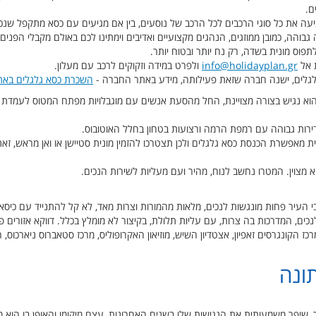
ם.
 את כל סוגי הרכבים לכל הרכב של נוסעים, בין אם מגיעים עם כסא מתקפל שנכנס
והה, כמובן ממוזגים, הנהגים מקצועיים ואדיבים וימתינו לכם באולם מקבלי הפנים, י
תפוס מונית בשדה, רק נח יותר ובטוח יותר.
 אל
info@holidayplan.gr
ולפרט במידה וזקוקים לרכב עם מעלון.
לגלים, ישנה חברה שזאת פעילותה, מידע באתר החברה -
השכרת כסא גלגלים באת
הוא נגיש בצורה מצויינת, החל מהסעת אנשים עם מוגבלויות מפתח המטוס לעמדת הד
ירות גבוהה עם רמפת הרמה ורצועות בטחון בחלל האוטובוס.
ת מאפשרת הכנסת כסא גלגלים ולכן תצטרכו להזמין מונית סטיישן או ואן מראש, זאת
 מצוין. המטרו נחשב לנוח, מהיר ועם מעליות לשירות הנכים.
י העיר פחות מונגשות לנכים, מלאות מהמורות וצרות מאד, לא קל להתנייד עם כיסא
לנכים, המדרכות בה צרות, עם עליות תלולת, בקיצור לא מומלץ בכלל. דווקא אזורים פ
ונגרסים זאפיון, אצטדיון השיש, מוזיאון האקרופוליס, מרכז סטאברוס ניארכוס, האג
ונה
שיפר משמעותית את הנגישות שלו בשנים האחרונות, עצם מיקומו והאופן בו הוא 