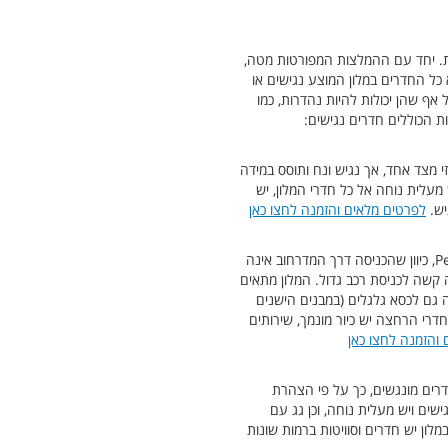
ות. יחד עם ההמלצות המפורטות מטה,
כל החדרים במלון המוצע נגישים או
אף שהן יכולות להיות נהדרות, כמו
 הכוללים חדרים נגישים:
זי מצד אחד, אך נגיש ונח ותוסס במידה
מעלית נוחה אל כל חדרי המלון, יש
יש.
לפרטים מלאים והזמנה לחצו כאן
מלון מאד מרכזי באתונה, בדירוג 4 כוכבים. המלון שוכן על מדרחוב Ermou, אך יש לו גישה גם מצידו השני, דרך רחוב Petraki, כיוון שהכניסה דרך המדרחוב אינה
 קשה לכניסת רכב גדול. המלון מתאים
ה גם לכסא גלגלים (במבנים הישנים
דרי הרחצה יש כיור מונמך, שירותים
והזמנה לחצו כאן
דרים מונגשים, כך על פי הצהרת
שים ויש מעלית נוחה, וכן גג עם
ון יש חדרים וסוויטות ברמות שונות