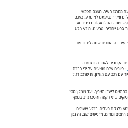
א הטבעי של אתונה בשכונת ווליאגמני הדרומית, שוכן כ-25 דקות נסיעה ממרכז העיר. האגם הטבעי
ליים ומקור נביעתם לא נודע. באגם
פשרויות - החל מעלות בסיסית ועד
יית ספא ייחודית וטבעית. מידע מלא
עים בה הופכים אותה לידידותית
דים הקרובים לאתונה כמו מחוז
- סיורים אלה מוצעים על ידי חברה
ור עם רכב עם מעלון, או שרכב רגיל
 בהתאם ליעד ותאריך. יעד מומלץ מבין
סטוקים, בתי הקפה והטברנות. בנוסף
כסא גלגלים בעליה. ברגע שעולים
חבים ונוחים. מדגישים שוב, זה נכון