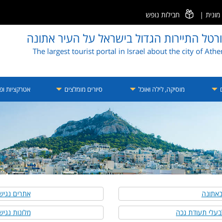
ונית
|
חבילות נופש
רטל התיירות הגדול בישראל על העיר אתונה
The largest tourist portal in Israel about the city of Ath
ם
מוסיקה, לילה ואוכל
סיורים מומלצים
אטרקציות ופע
באתונה
אתרים נגיש
בעלי תעודת נכה
מלונות נגי