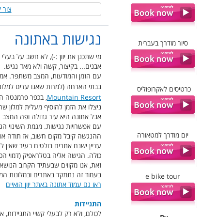
צור 
נגישות באתונה
סיור מודרך בעברית
מי שתכנן את יוון :-), לא חשב על בעלי 
אבנים... בקיצור, קשה ולא מאד נגיש.
עם הזמן והמודעות, המצב משתפר. אמנם 
בבתי הארחה (למרות שאנו עדים למלונו
כרטיסים לאקרופוליס
Mountain Resort
, בכפר פרמנטה ה
ניצלו את הזמן להוסיף מעלית למלון שהוא 2 קומות בל
אבל אתונה היא עיר גדולה ופה המצב הו
יום מודרך למטאורה
ההנגשה קיבל מקום חשוב, אז תודה אולי
עדיין ישנם אתרים בולטים בעיר שאין ל
כולה. הגישה אליה בטלראפיק (דמוי הכר
זאת, אנו מקווים שבעתיד הקרוב הנושא 
בעמוד זה נתמקד באתרים ובמלונות המצ
e bike tour
ראו גם עמוד אתונה באתר יוון הואיים
התניידות
לכולם, ולא רק לבעלי קשיי התניידות,