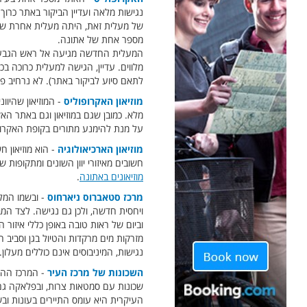
של מעלית זאת, היתה מעלית אחרת שי
מספר אחת של אתונה.
מלווים. עדיין, הגישה למעלית כרוכה ב
לתאם סיוע לביקור באתר). לא נרחיב פ
מוזיאון האקרופוליס
- המוזיאון שהיוו
מלא. כמובן שגם במוזיאון וגם באתר הא
על מנת להימנע מתורים בקופת האקרופולי
מוזיאון הארכיאולוגיה
- הוא מוזיאון ח
חשובים מאיזורי יוון השונים ומתקופות שונות בהיסטוריה. כתובת המוזיאון - on 44
מוזיאונים באתונה
.
מרכז סטאברוס ניארחוס
ויחסית חדשה, ולכן גם נגישה. לצד המ
וביום של ראות טובה באופן כללי איזור
מזרקות מים מרקדות והטיול בגן וסביב 
נגישות, המיניבוסים אינם כוללים מעלון. ניתן לה
השכונות של מרכז העיר
- המרכז ההיס
שכונות עם סמטאות צרות, ובפלאקה גם ה
העיקרית היא עומס התיירים בעונות ובש