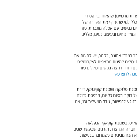
ד קצת פחות מרכזיים) שהאחד בין פסירי
בכלל למי שמעדיף את האווירה של
ים נגישים עם אסלה מוגבהת, כיור
מאד נוחים ובעיצוב נעים, כוללים
חוב הראשי העובר במרכז אתונה, כלומר, יש לחצות את
יכולים להינות מתצפית לאקרופוליס
ם וחדר רחצה נגישים וכוללים כיור
נה לחצו כאן
כונת פלאקה ושכונת קוקינאקי. דירת
בוקר ובסיום כל יום, מרפסת גדולה
גע לנגישות, גודל המעלית וכו', אנו
פוליס, בשכונת קוקאקי הנפלאה
א חברה המייצרת מזרנים שבעשר שנים
 הרשת, אך המלון הספציפי הזה הוא הנח מביניהם כשמדובר בנגישות