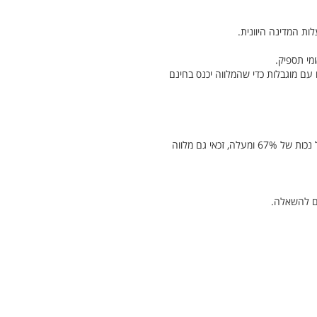
ות המדינה היוונית.
מי תספיק.
 עם מוגבלות כדי שהמלווה יכנס בחינם
כניסה חינם: לאנשים עם תעודת נכות המעידה על נכות של 67% ומעלה ניתנת כניסה חינם לאקרופוליס. ליווי: במקרה של נכות של 67% ומעלה, זכאי גם מלווה
ים להשאלה.