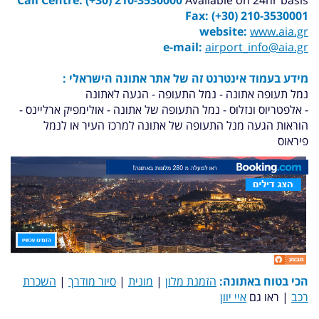
Call Centre: (+30) 210-3530000
Available on 24hr basis
Fax:
(+30) 210-3530001
website:
www.aia.gr
e-mail:
airport_info@aia.gr
מידע בעמוד אינטרנט זה של אתר אתונה הישראלי :
נמל תעופה אתונה - נמל התעופה - הגעה לאתונה
- אלפטריוס ונזלוס - נמל התעופה של אתונה - אולימפיק ארליינס -
הוראות הגעה מנל התעופה של אתונה למרכז העיר או לנמל
פיראוס
הכי בטוח באתונה:
הזמנת מלון
|
מונית
|
סיור מודרך
|
השכרת
רכב
| ראו גם
איי יוון