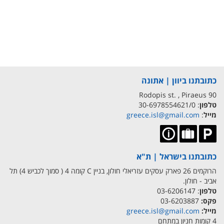
כתובתנו ביוון | אתונה
90 Rodopis st. , Piraeus
טלפון
: 30-6978554621/0
מייל
:
greece.isl@gmail.com
כתובתנו בישראל | ת"א
הרוקמים 26 פארק עסקים עזריאלי חולון, בניין C קומה 4 ( סמוך לכביש 4) תל
אביב - חולון.
טלפון
: 03-6206147
פקס:
03-6203887
מייל:
greece.isl@gmail.com
4 קומות חניון במתחם