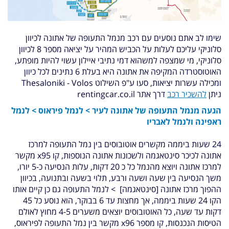
שימו לב אתם נוסעים עם רכב מנמל התעופה של אתונה לכיוון
סלוניקי עליכם לעלות על הכביש המהיר על יציאה מספר 8 לכיוון
סלוניקי, מי שמצפה למשהוא דמי נתיבי איילון עשוי להיות מופתע,
האוטוסטרדה המקיפה את אתונה היא בעלת 6 נתינים לכל כיוון
ומכילה עשרות יציאות, סעו ע"פ השילוט Thesaloniki - Volos
ניתן
להשכיר רכב
דרך אתר rentingcar.co.il
הגעה מנמל התעופה של אתונה לעיר > לנמל פיראוס > לנמל
ראפינה ולנמל לאבריו
24 שעות ביממה מקשרים אוטובוסים בין נמל התעופה למרכז
אתונה לכיכר סינטאגמה ולשכונות אתונה הנוספות, קו x95 מקשר
למרכז אתונה ויוצא מהנמל כל כ 20 דקות, עלות הנסיעה כ-5 יורו,
משך הנסיעה בין שעה ושעה ורבע, תלוי בשעה ובתנועה, בכיוון
ההפוך מרכז אתונה [סינטאגמה] > לנמל התעופה גם כן קיים אותו
הקו 24 שעות ביממה, אך מחצות עד 6 בבוקר, הוא נוסע כל 45
דקות עד שעה, כל האוטובוסים יוצאים משערים 4-5 מחוץ לאולם
הטיסות הנכנסות, קו מספר x96 מקשר בין נמל התעופה לפיראוס,