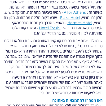
נוספת ונוחה היא באיזור כיכר monastraki מכיכר זו יוצא המטרו
המתחיל לפעול בשעה 05:00 בבוקר לנמל התעופה ראו מלונות
באיזור זה :
A for Athens
- ממש ביציאה מהתחנה, הכי קרוב שיש,
מלון נח ומצויי,
Plaka Hotel
- שבע דקות הליכה מהתחנה, מלון נח
ומצויי,
Hermes Hotel
- באמצע הדרך בין תחנת מונסטראקי
לכיכר סינטאגמה ברחוב שק,
Hotel Fresh
- עשר דקות הליכה
מהתחנה לכיוון אומוניה, עם בר מדליק על הגג!
שימו לב : אתם אתם בטיסת קונקשן באתונה ורכשתם נוזל או נוזלים
כמו בושם בנתב"ג, היוונים לא מקבלים את החוק החדש בישראל
שמתיר לכם להעביר נוזלים בטיסות, ההתרה היחידה היא אם הנוזל
בתוך שקית סגורה עם חותמת של מדינת ישראל, שימו לב שמדינת
ישראל על אף שהעבירה את התקנה באשר להעברת נוזלים ומתירה
זאת, לא מקפידה על השקית האטומה, לך אם רכשתם בושם יקר
בישראל ואתם צריכים להגיע לסנטוריני או לכל יעד אחר ביוון, ריכשו
אותו ביוון בלבד ולא בישראל - ראו הוזהרתם [ אזהרה זו הגיעה
לאתר אתונה לאחר אימות של עשרות ישראלים שנדרשו לוותר עם
הבושם היקר שרכשו בנתב"ג.. והגיע הזמן שמישהו במדינת ישראל
ידאג לשקיות אטומות עבור אנשי הדיוטי פרי.
ראו מפה זו להתמצאות באתונה
שימו לב למסלול הקו X95 מנמל התעופה של אתונה למרכז העיר.