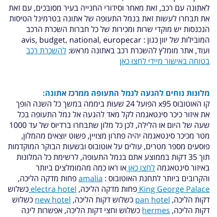
לאתונה עם רכב, זאת מאחר וסידורי החנייה בעיר מסובכים, עם זאת
את תבחרו לעשות זאת בנמל התעופה של אתונה בטרמינל הטיסות
הנכנסות יש מוקדי שרות ומכירות של כל חברות השכרת הרכב
המובילות של יוון כגון : avis, budget, national, europecar
ועוד, אתר מומלץ להשכרת רכב באתונה מראש:
להשכרת רכב
בטוחה באישור מיידי לחצו כאן
מלונות נוחים להגעה לנמל התעופה ממרכז אתונה:
קו האוטובוס x95 הפועל 24 שעות ביממה במשך כל השנה הופך
את איזור כיכר סינטאגמה לקל מאד להגעה אל נמל התעופה בכל
שעה של היום או הלילה, לכן כל מלון שתבחרו ברדיוס של עד 1000
מטר מכיכר סינטאגמה יהיה פתרון מצויין, פשוט יוצאים מהמלון,
פוסעים מספר מטרים, עולים על אוטובוס ובשעות הבוקר המוקדמות
תוך 35 דקות בממוצע אתם בנמל התעופה, לרשימת כל המלונות
באיזור סינטאגמה
לחצו כאן
או ראו כמה מהמומלצים ביותר
והקרובים ביותר לתחנת האוטובוס :
amalia
פחות מדקה הליכה,
King George Palace
פחות מדקה הליכה,
electra hotel
כשלוש
דקות הליכה,
pan hotel
כשלוש דקות הליכה,
new hotel
כשלוש
דקות הליכה,
hermes
כשלוש וחצי דקות הליכה, אפשרות לינה