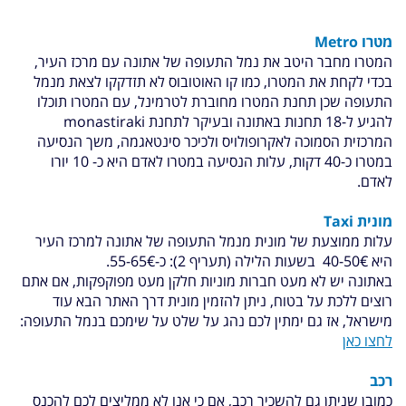
מטרו Metro
המטרו מחבר היטב את נמל התעופה של אתונה עם מרכז העיר,
בכדי לקחת את המטרו, כמו קו האוטובוס לא תזדקקו לצאת מנמל
התעופה שכן תחנת המטרו מחוברת לטרמינל, עם המטרו תוכלו
להגיע ל-18 תחנות באתונה ובעיקר לתחנת monastiraki
המרכזית הסמוכה לאקרופולויס ולכיכר סינטאגמה, משך הנסיעה
במטרו כ-40 דקות, עלות הנסיעה במטרו לאדם היא כ- 10 יורו
לאדם.
מונית Taxi
עלות ממוצעת של מונית מנמל התעופה של אתונה למרכז העיר
היא 40-50€ בשעות הלילה (תעריף 2): כ-55-65€.
באתונה יש לא מעט חברות מוניות חלקן מעט מפוקפקות, אם אתם
רוצים ללכת על בטוח, ניתן להזמין מונית דרך האתר הבא עוד
מישראל, אז גם ימתין לכם נהג על שלט על שימכם בנמל התעופה:
לחצו כאן
רכב
כמובן שניתן גם להשכיר רכב, אם כי אנו לא ממליצים לכם להכנס