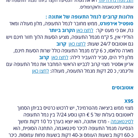
הצג מפה גדולה יותר
ראו את מסלול הנסיעה הקצר ביותר מנמל התעופה של
אתונה לסינטאגמה ולאקרופוליס.
מלונות קרובים לנמל התעופה של אתונה :
סופטיל אירפורט
, ממש מחובר לנמל התעופה, מלון מעולה ומאד
נח, אם כי מעט יקר:
לחצו כאן
הקרוב ביותר
הולידי אין, 5 ק"מ מנמל התעופה, מציע הסעות הלוך חזור חינם ויש
גם אוטובוס 24/7 שעות:
לחצו כאן
קרוב
מארה טלאסו, כ 6 ק"מ מנמל התעופה כולל שרות הסעות חינם,
מלון ליד הים, סביר להעביר לילה:
לחצו כאן
קרוב
אריון אסטיר מצוי קרוב לכביש הראשי המחבר את נמל התעופה עם
ווליגמני, כ 20 דקות מנמל התעופה, מעולה:
לחצו כאן
אוטובוסים
X95
מצוי ממש ביציאה מהטרמינל, יש לרכוש כרטיס בביתן הסמוך
לאוטובוס בעלות של 5 € הקו נוסע 7/24 בין נמל התעופה
לסינטאגמה
- מרכז אתונה, הוא יוצא בערך כל 10 דקות ומשך
הנסיעה מנמל התעופה לכיכר סינטאגמה, התחנה הסופית, הוא
כ-60 דקות בשעות העומס וכ-40 דקות בשעות פחות עמוסות. כיכר