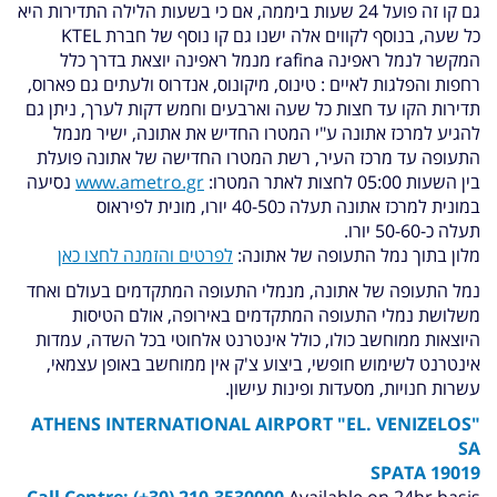
גם קו זה פועל 24 שעות ביממה, אם כי בשעות הלילה התדירות היא
כל שעה, בנוסף לקווים אלה ישנו גם קו נוסף של חברת KTEL
המקשר לנמל ראפינה rafina מנמל ראפינה יוצאת בדרך כלל
רחפות והפלגות לאיים : טינוס, מיקונוס, אנדרוס ולעתים גם פארוס,
תדירות הקו עד חצות כל שעה וארבעים וחמש דקות לערך, ניתן גם
להגיע למרכז אתונה ע"י המטרו החדיש את אתונה, ישיר מנמל
התעופה עד מרכז העיר, רשת המטרו החדישה של אתונה פועלת
בין השעות 05:00 לחצות לאתר המטרו:
www.ametro.gr
נסיעה
במונית למרכז אתונה תעלה כ40-50 יורו, מונית לפיראוס
תעלה כ-50-60 יורו.
מלון בתוך נמל התעופה של אתונה:
לפרטים והזמנה לחצו כאן
נמל התעופה של אתונה, מנמלי התעופה המתקדמים בעולם ואחד
משלושת נמלי התעופה המתקדמים באירופה, אולם הטיסות
היוצאות ממוחשב כולו, כולל אינטרנט אלחוטי בכל השדה, עמדות
אינטרנט לשימוש חופשי, ביצוע צ'ק אין ממוחשב באופן עצמאי,
עשרות חנויות, מסעדות ופינות עישון.
ATHENS INTERNATIONAL AIRPORT "EL. VENIZELOS"
SA
SPATA 19019