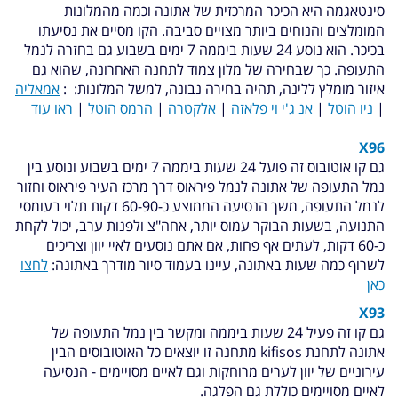
סינטאגמה היא הכיכר המרכזית של אתונה וכמה מהמלונות
המומלצים והנוחים ביותר מצויים סביבה. הקו מסיים את נסיעתו
בכיכר. הוא נוסע 24 שעות ביממה 7 ימים בשבוע גם בחזרה לנמל
התעופה. כך שבחירה של מלון צמוד לתחנה האחרונה, שהוא גם
איזור מומלץ ללינה, תהיה בחירה נבונה, למשל המלונות: :
אמאליה
|
ניו הוטל
|
אנ ג'י וי פלאזה
|
אלקטרה
|
הרמס הוטל
|
ראו עוד
X96
גם קו אוטובוס זה פועל 24 שעות ביממה 7 ימים בשבוע ונוסע בין
נמל התעופה של אתונה לנמל פיראוס דרך מרכז העיר פיראוס וחזור
לנמל התעופה, משך הנסיעה הממוצע כ-60-90 דקות תלוי בעומסי
התנועה, בשעות הבוקר עמוס יותר, אחה"צ ולפנות ערב, יכול לקחת
כ-60 דקות, לעתים אף פחות, אם אתם נוסעים לאיי יוון וצריכים
לשרוף כמה שעות באתונה, עיינו בעמוד סיור מודרך באתונה:
לחצו
כאן
X93
גם קו זה פעיל 24 שעות ביממה ומקשר בין נמל התעופה של
אתונה לתחנת kifisos מתחנה זו יוצאים כל האוטובוסים הבין
עירוניים של יוון לערים מרוחקות וגם לאיים מסויימים - הנסיעה
לאיים מסויימים כוללת גם הפלגה.