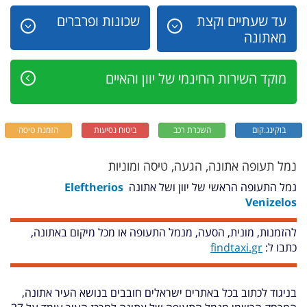
עד שעתיים וקצת
שכונות ופרברים
מאתונה
מוקד השירות החינמי של יוון והאיים
בוקינג.קום
השכרת רכב
ביטוח נסיעות
הזמנת טיסה
נמל תעופה אתונה, הגעה, טיסה ומוניות
נמל התעופה הראשי של יוון ושל אתונה
Eleftherios
Venizelos
להזמנות, מונית, הסעה, מנמל התעופה או מכל מיקום באתונה,
כתבו ל
:
findtaxi.gr
בניגוד לכתוב בכל באתרים ישראלים חובבים בנושא העיר אתונה,