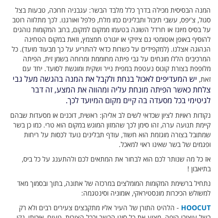
המנה הבסיסית מכילה בדרך כלל מלבד הבשר: עגבניה חרוכה, טבעות בצל
סגול, צ'יפס, עשבי תיבול ותבלינים כמו מלח, פלפל ואורגנו. לכך מתלווה רוטב
על בסיס מיונז או חרדל השונה בטעמו ממקום למקום, ברוב המקומות נוהגים
להוסיף באופן אוטומטי גם ציזיקי או יוגורט חמצמץ, וזאת במקום הטחינה
הנהוגה אצלנו. (למקפידים על כשרות כדאי להתריע על כך מבעוד מועד). כל
המרכיבים הללו מונחים על גבי פיתה מחוממת ומרוחה בשמן זית, הפיתה
מלופפת בצורת קונוס נעטפת במפית נייר ושקית ומוגשת לסועד. יחד עם
יש המעדיפים לאכול בנחת ולקבל את המנה בהגשה מעל גבי
זאת,
צלחת כאשר הפיתה מונחת עליה ומהווה את המצע, זה דבר
לגיטימי בכל מסעדה בה קיים מקום המיועד לכך.
נקודות ראויות לציון שכדאי לשים לב אליהן: ראשית, דוכנים או מסעדות שבהם
קיימת תנועה ערה, זהו סימן לכך שהמזון המוגש במקום הוא טרי. כמו כן בשר
שמתובל בצורה מוגזמת הוא חשוד, עודף תבלינים נועד לכסות על ריחות
ופגמים של בשר שאינו ראוי למאכל.
אז כל מה שנותר לכם הוא לבחור את המתאים לכם ולהתענג על כל ביס,
בתיאבון !
נתחיל ברשימת המקומות המומלצים במרכזה של אתונה, בתוך ובסמוך מאד
למשולש הכיכרות מונסטיראקי, אומוניה וסינטגמה:
HOOCUT
- הלהיט התורן של העיר אליו מתקבצים צעירים רבים ולא רק
בשל עיצובו היפה. מציע את כל סוגי הבשר ובכל הצורות, טעים, איכותי, נקי