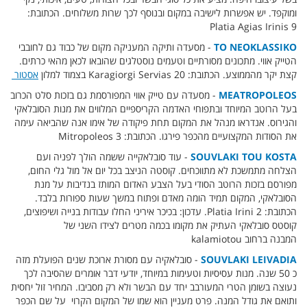
ומוקפד. יש אפשרות לישיבה במקום ובנוסף לכך שרות משלוחים. הכתובת:
Platia Agias Irinis 9
TO NEOKLASSIKO
- מסעדה ותיקה המעניקה מקום של כבוד גם לחובבי
הטייק אווי. מתכונים מסורתיים וטעמים נוסטלגים שהובאו לכאן מהאי כרתים.
קצת יקר מהממוצע. הכתובת: Karagiorgi Servias 20 בצמוד למלון
אסטור
MEATROPOLEOS
- מסעדה עם טייק אווי המפורסמת גם בזכות סלט הכרוב
בעל הרוטב המיוחד ובתפוחי האדמה הקריספיים המלווים את מנות הסובלאקי
והגירוס. אנדראו מנהל את המקום תחת פיקודה של אימו אנה שהביאה עימה
את הסודות המקצועיים מהכפר פירגו. הכתובת: Mitropoleos 3
SOUVLAKI TOU KOSTA
- עוד סובלאקייה ששמה הולך לפניה ועם
הצלחה מתמשכת לא מתווכחים. קוסטה הניצב בכל יום אל מול גלי החום,
מפורסם בזכות הרוטב הסודי בעל הצבע האדום המותז בנדיבות על מנת
הסובלאקי, המקום תמיד הומה מאדם ופתוח במשך שעות ספורות בלבד.
הכתובת: Platia Irini 2. עדכון: בכיכר איריני החלו עבודות בנייה ושיפוצים,
קוסטס סובלאקי העתיק את מקומו בכמה מטרים לצידו השני של
המבנה ברחוב kalamiotou
SOUVLAKI LEIVADIA
- סובלאקיה עם מסורת ארוכת שנים הפועלת מזה
כ 50 שנה. מנות עסיסיות וטעימות במיוחד, יודעי דבר אומרים שהסיבה לכך
נעוצה בשומן הטרי המעורבב יחד עם הבשר ולא רק מסביבו. המחיר זול יחסית
ותואם את גודל המנה. פרט מעניין הוא שמו של המקום הקרוי על שם הכפר