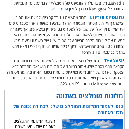
Leivadia, מקום בו נולד הקונספט של הסובלאקיה במתכונתה הנוכחית.
הכתובת: Kaniggos 2 בסמוך למלון
פוליס גראנד
LEFTERIS POLITIS
- החל מהשעה 10 בבוקר ניתן לראות את התור
המשתרך אל מול הפתח, המסורת החלה ב1951 כאשר האדון סטברוס פתח
את המקום וקרא לו על שמו של לפטריס בנו שעדיין נמצא שם, אך מינה זה
מכבר את בנו טאסוס לשאת בעול. מלבד המנה העסיסית המנצחת כדאי
לטעום את קציצות הקבב מבשר עגל טהור. שיא של פשטות וטעם טוב.
הכתובת: Satovriandou 20 סמוך לכיכר אומוניה. סניף נוסף נמצא ממש
במרכז בכתובת: Romvis 18
THANASIS
- מוסד של ממש ובעל מוניטין של עשרות שנים בזכות מנת
הקבאב המפורסמת שלו. אהוב במיוחד על התיירים מישראל, מתרחב ללא
הפסקה לאורכו של רחוב מיטרופוליאוס בו פתח בשנה האחרונה עוד מסעדה
בה ניתן למצוא בין שאר המנות גם גירוס וסובלאקי ברמה גבוהה. הכתובת:
רחוב Mitropoleos ממספר 69 ועד ל82.......
מלונות מומלצים באתונה
כנסו לעמוד המלונות המומלצים שלנו לבחירה נכונה של
מלון באתונה
רשימת המלונות המומלצים
באתונה שלנו, היא רשימה