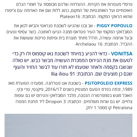
פרסלי מעטרות את הקירות. ההצלחה שלהם מבוססת על חומרי הגלם
האיכותיים ועל האותנטיות של המקום, נהוג ללות שם את הארוחה עם צ'יפורו
שהוא הראקי המקומי. הכתובת: Plateon16
PIGGY POPOULO
- אב ובנו שהגיעו לשכונת פגראטי והביאו לכאן את
הסובלאקי המקומי של העיר פטראס ממנה הגיעו לאתונה. בשר עסיסי וטעים
ובעל ארומה עשירה, חרדל מיוחד תוצרת בית ופיתות פריכות שעושות את
ההבדל. הכתובת: Archelaou 16
VONITSA
- כדאי להגיע במיוחד לשכונת נאו קוסמוס ולו רק כדי
לטעום את מנת הגירוס הממכרת העשויה מבשר כבש. יש כאלה
שנשבו בקסמה ולאחר שטעמו לא חזרו עוד לבשר החזיר והעוף
שגם כן מוצעים שם. הכתובת: Ilia iliou 91
PSITOPOLEIO EXPRESS
- בשכונת אנו פטרלונה. מסעדה הפועלת מאז
1989, זכתה בפרס הטעם המצטיין בשנים 2016/17, פיקנטי, טרי ונקי.
האוכל מוגש בטמפרטורה הנכונה, מלבד הסובלאקי והגירוס יש גם עופות
צלויים. יש גם שרות משלוחים. הכתובת: Driopon 3 ליד תחנת המטרו
Petralona קו מספר 1 ירוק