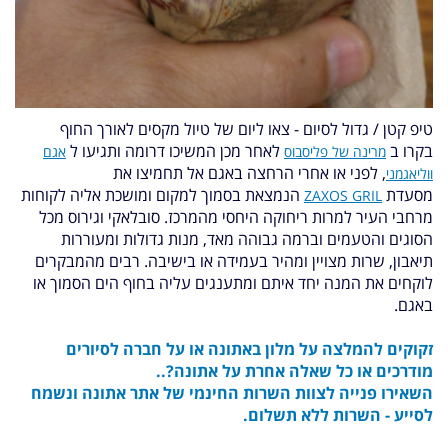
טיפ קטן / גדול לסיום - צאו ליום של טיול מקסים לאורך החוף
בקרו
ב
לאחר מכן המשיכו דרומה
ותגיעו ל
מרינה של פליסבוס
אגם
, לפני או אחרי הרחצה באגם
אל תחמיצו את
ווליאגמני
מסעדת
הנמצאת בסמוך למקום ומושכת אליה לקוחות
ZAXOS GRIL
מרחבי העיר למרות ריחוקה היחסי מהמרכז. סובלאקי וגירוס מכל
הסוגים והטעמים וברמה גבוהה מאד, מנות גדולות ומעוררות
תיאבון, שרות מצויין ומהיר בעמידה או בישיבה. רבים מהמבקרים
לוקחים את המנה יחד איתם ומתענגים עליה בחוף הים הסמוך או
באגם.
זקוקים להמלצה על מלון באתונה או על חברה לסיורים
מודרכים או כל שאלה אחרת על אתונה?..
השאירו פנייה לצוות השרות החינמי של אתר אתונה ונשמח
לסייע - השרות ללא תשלום.