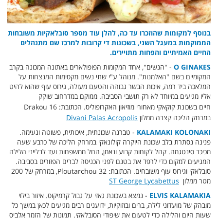
בנוסף למקומות שהוזכרו עד כה, להלן עוד מספר סובלאקיות משובחות
הממוקמות במעגל השני, בשכונות די קרובות למרכז שם מתנהלים
החיים האמיתיים והפחות מתויירים.
O GINAKES
- "הנשים", אחד המקומות הפופולארים באתונה המכונה בקרב
המקומיים בשם "האלמנות". מנוהל ע"י שתי נשים מקסימות המנצחות על
המלאכה ביד רמה, איכות הבשר גבוהה והטעם מעולה, גירוס עוף שהוא להיט
אליו מגיעים במיוחד לא רק תושבי הסביבה. ממוקם במדרחוב שוקק
חיים
בשכונת קוקאקי מאחורי מוזיאון האקרופוליס. הכתובת: Drakou 16
במרחק הליכה קצרה ממלון
Divani Palas Acropolis
KALAMAKI KOLONAKI
- טברנה שכונתית, איכותית, פשוטה ונעימה.
פנינה נסתרת בלב שכונת היוקרה קולונאקי במרחק הליכה של כרבע שעה
מכיכר סינטגמה. קהל לקוחות קבוע ונאמן, החל ממשפחות ועד לבלייני הלילה
המגיעים למקום כדי לרפד את בטנם לפני הכניסה לברים הפזורים בסביבה.
סובלאקי וגירוס עוף משובחים. הכתובת: Ploutarchou 32, במרחק של 200
מטר ממלון
ST George Lycabettus
ELVIS KALAMAKIA
- נמצא בשכונת גאזי על גבול קרמיקוס. איזור בילוי
מובהק של מועדוני לילה, ברים ובוזוקיות, ידוענים רבים מגיעים לכאן במשך כל
שעות היום והלילה כדי לטעום את שיפודי הסובלאקי. תמונות של הזמר אלביס