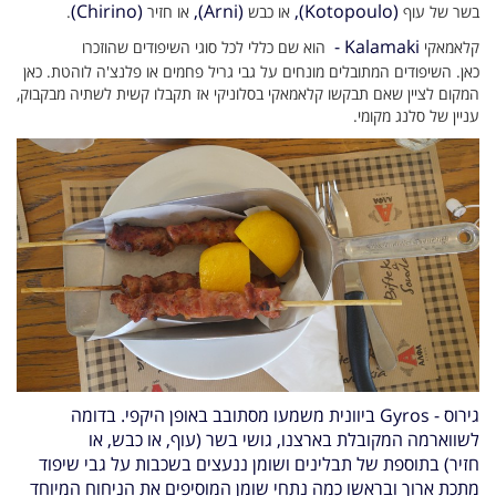
hirino)
(C
Arni),
(
Kotopoulo),
(
בשר של עוף
או כבש
או חזיר
.
Kalamaki -
קלאמאקי
הוא שם כללי לכל סוגי השיפודים שהוזכרו
כאן.
השיפודים המתובלים מונחים על גבי גריל פחמים או פלנצ'ה לוהטת.
כאן
המקום לציין שאם תבקשו קלאמאקי בסלוניקי אז תקבלו קשית לשתיה מבקבוק,
עניין של סלנג מקומי.
גירוס -
Gyros
ביוונית משמעו מסתובב באופן היקפי. בדומה
לשווארמה המקובלת בארצנו, גושי בשר
(עוף, או כבש, או
חזיר)
בתוספת של תבלינים ושומן ננעצים בשכבות על גבי שיפוד
מתכת ארוך ובראשו כמה נתחי שומן המוסיפים את הניחוח המיוחד