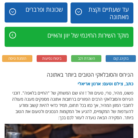
עד שעתיים וקצת
שכונות ופרברים
מאתונה
מוקד השירות החינמי של יוון והאיים
בוקינג.קום
השכרת רכב
ביטוח נסיעות
הזמנת טיסה
הגירוס והסובלאקי הטובים ביותר באתונה
כתב, צילם וטעם: ארנון אריאלי
פשוט, מהיר, טרי, טעים וזול ! זהו שם המשחק של "החיים בלאפה". דוכני
הגירוס והסובלאקי הרבים הפזורים ברחובות אתונה מספקים מענה מעולה
לחובבי המזון המהיר, אך כמו בכל תחום, תמיד כדאי להיות קשוב ומודע
להעדפות של המקומיים, להגיע אל המקומות הנכונים ולטעום את הטוב
ביותר. הסקירה הבאה נועדה לעזור לכם בכך: