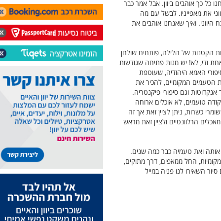
נו כל כך אוהבים ביוון. אבל אמר כבר
וני את מאפייניו. לבשל עם מה
היווני. ואיך שאנחנו אוהבים את
שעות הקטנות של הלילה, פותחים שולחן
אחת ודי, לא! יש מנות פתיחה שגודשות
סיפורי האמא היהודיה, שעוטפת
ת הטעמים המקומיים, להכיר את
אנקדוטות וגם סיפורי פיקנטריה.
נקודה טועמים, לא אוכלים ארוחה
רי כשרות, ניתן לציין זאת אך זה
מאכלים הרלוונטיים ולציין זאת מראש
ם אותה ואת טעמיה כבר כמה שנים.
ומיות, החל ממאפים, דרך מתוקים,
ל עד 12 משתתפים. לבדיקת זמינות ותיאום סיור השאירו לנו פניה במייל