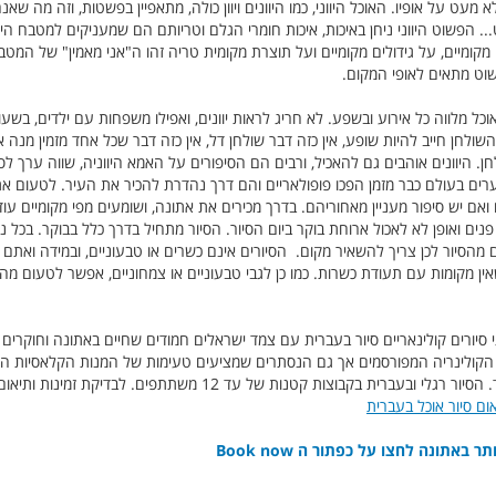
מעט על אופיו. האוכל היווני, כמו היוונים ויוון כולה, מתאפיין בפשטות, וזה מה שאנח
.. הפשוט היווני ניחן באיכות, איכות חומרי הגלם וטריותם הם שמעניקים למטבח היו
מיים, על גידולים מקומיים ועל תוצרת מקומית טריה זהו ה"אני מאמין" של המטבח 
שוט מתאים לאופי המקום.
ואוכל מלווה כל אירוע ובשפע. לא חריג לראות יוונים, ואפילו משפחות עם ילדים, ב
שולחן חייב להיות שופע, אין כזה דבר שולחן דל, אין כזה דבר שכל אחד מזמין מנה 
ן. היוונים אוהבים גם להאכיל, ורבים הם הסיפורים על האמא היווניה, שווה ערך ל
הערים בעולם כבר מזמן הפכו פופולאריים והם דרך נהדרת להכיר את העיר. לטעום א
 יש סיפור מעניין מאחוריהם. בדרך מכירים את אתונה, ושומעים מפי מקומיים עוד 
פנים ואופן לא לאכול ארוחת בוקר ביום הסיור. הסיור מתחיל בדרך כלל בבוקר. בכל 
סיור לכן צריך להשאיר מקום. הסיורים אינם כשרים או טבעוניים, ובמידה ואתם שומ
שאין מקומות עם תעודת כשרות. כמו כן לגבי טבעוניים או צמחוניים, אפשר לטעום מה
וגי סיורים קולינאריים סיור בעברית עם צמד ישראלים חמודים שחיים באתונה וחוקרי
 הקולינריה המפורסמים אך גם הנסתרים שמציעים טעימות של המנות הקלאסיות המק
מעדנים, זיתים, שמן זית, יין, שוקולד ועוד. הסיור רגלי ובעברית בקבוצות קטנות ש
ם סיור אוכל בעברית
תונה לחצו על כפתור ה Book now