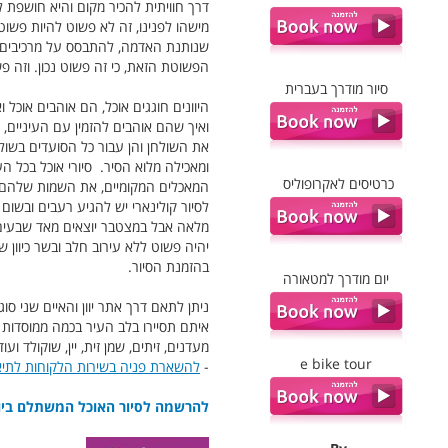
דרך חוויתית להכיר מקום והיא חושפת לא 
מישהו לפנינו, זה לא פשוט להיות פשוט.
שנותנת האדמה, להתבסס על מרכיבים מקו
הפשוטת הזאת, כי זה פשוט נכון. וזה פ
סיור מודרך בעברית
היוונים חוגגים אוכל, הם אוהבים אוכל 
ואיך שהם אוהבים להזמין עם העיניים, ה
את השולחן והן עבור כל הסועדים בשולח
ומאכילה מלוא הסיר. סיורי אוכל בכל 
כרטיסים לאקרופוליס
המאכלים המקומיים, את השמות שלהם ואם
לסיור קולינארי יש להגיע רעבים ובשום 
מלאה אבל במצטבר יוצאים מאד שבעים מה
יהיה פשוט ללא עירוב חלב ובשר כיוון 
בהזמנת הסיור.
יום מודרך למטאורה
ניתן לתאם דרך אתר יוון והאיים שני ס
איתם תסיירו בלב העיר בכמה ממוסדות
e bike tour
-
להשארת פניה בשירות הלקוחות לתיאו
להרשמה לסיור האוכל המשתלם ביותר בא