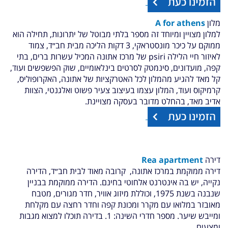
מלון
A for athens
למלון מצויין ומיוחד זה מספר בלתי מבוטל של יתרונות, תחילה הוא
ממוקם על כיכר מונסטראקי, 3 דקות הליכה מבית חב״ד, צמוד
לאיזור חיי הלילה psiri של מרכז אתונה המכיל עשרות ברים, בתי
קפה, מועדונים, סינמטק לסרטים בינלאומיים, שוק הפשפשים ועוד,
קל מאד להגיע מהמלון לכל האטרקציות של אתונה, האקרופוליס,
קרמיקוס ועוד, המלון עצמו בעיצוב צעיר פשוט ואלגנטי, הצוות
אדיב מאד, בהחלט מדובר בעסקה מצויינת.
דירה
Rea apartment
דירה ממוקמת במרכז אתונה, קרובה מאוד לבית חב״ד, הדירה
נקייה, יש בה אינטרנט אלחוטי בחינם. הדירה ממוקמת בבניין
שנבנה בשנת 1975, וכוללת מיזוג אוויר, חדר מגורים, מטבח
מאובזר במלואו עם מקרר ומכונת קפה וחדר רחצה עם מקלחת
ומייבש שיער. מספר חדרי השינה: 1. בדירה תוכלו למצוא מגבות
ומצעים.