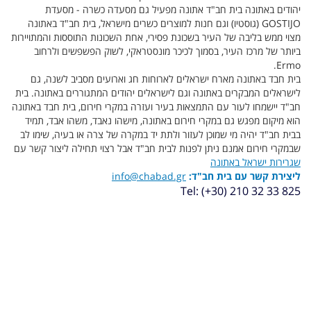
יהודים באתונה בית חב"ד אתונה מפעיל גם מסעדה כשרה - מסעדת
GOSTIJO (גוסטיו) וגם חנות למוצרים כשרים מישראל, בית חב"ד באתונה
מצוי ממש בליבה של העיר בשכונת פסירי, אחת השכונות התוססות והמתויירות
ביותר של מרכז העיר, בסמוך לכיכר מונסטראקי, לשוק הפשפשים ולרחוב
Ermo.
בית חבד באתונה מארח ישראלים לארוחות חג וארועים מסביב לשנה, גם
לישראלים המבקרים באתונה וגם לישראלים יהודים המתגוררים באתונה. בית
חב"ד יישמחו לעור עם התמצאות בעיר ועזרה במקרי חירום, בית חבד באתונה
הוא מיקום מפגש גם במקרי חירום באתונה, מישהו נאבד, משהו אבד, תמיד
בבית חב"ד יהיה מי שמוכן לעזור ולתת יד במקרה של צרה או בעיה, שימו לב
שבמקרי חירום אמנם ניתן לפנות לבית חב"ד אבל רצוי תחילה ליצור קשר עם
שגרירות ישראל באתונה
ליצירת קשר עם בית חב"ד:
info@chabad.gr
Tel: (+30) 210 32 33 825