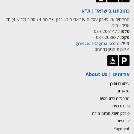
כתובתנו בישראל | ת"א
הרוקמים 26 פארק עסקים עזריאלי חולון, בניין C קומה 4 ( סמוך לכביש 4) תל
אביב - חולון.
טלפון
: 03-6206147
פקס:
03-6203887
מייל:
greece.isl@gmail.com
4 קומות חניון במתחם
אודותינו | About Us
עיתונות ותוכן
מי אנחנו
המחלקה הלוגיסטית
פרסום באתר
פידבק חיובי, מכתבי תודה
צרו קשר
Payment