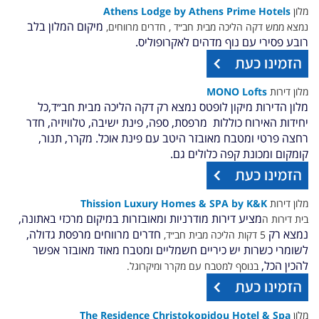
מלון
Athens Lodge by Athens Prime Hotels
מיקום המלון בלב
נמצא ממש דקה הליכה מבית חב״ד , חדרים מרווחים,
רובע פסירי עם נוף מדהים לאקרופוליס.
מלון דירות
MONO Lofts
מלון הדירות מיקון לופטס נמצא רק דקה הליכה מבית חב״ד,
כל
יחידות האירוח כוללות מרפסת, ספה, פינת ישיבה, טלוויזיה, חדר
רחצה פרטי ומטבח מאובזר היטב עם פינת אוכל. מקרר, תנור,
קומקום ומכונת קפה כלולים גם.
מלון דירות
Thission Luxury Homes & SPA by K&K
מציע דירות מודרניות ומאובזרות במיקום מרכזי באתונה,
בית דירות ה
נמצא רק
חדרים מרווחים מרפסת גדולה,
5 דקות הליכה מבית חב״ד,
לשומרי כשרות יש כיריים חשמליים ומטבח מאוד מאובזר אפשר
להכין הכל,
בנוסף למטבח עם מקרר ומיקרוגל.
מלון
The Residence Christokopidou Hotel & Spa