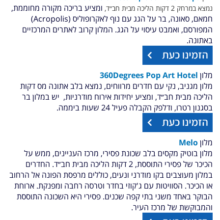
ומציע בריכה מקורה מחוממת,
נמצא במרחק 2 דקות הליכה מבית חב״ד,
חמאם, סאונה, בר על הגג עם נוף לאקרופוליס (Acropolis)
המפורסם, ואמבט עיסוי על הגג. המלון קרוב לאתרים המרכזיים
באתונה.
מלון
360Degrees Pop Art Hotel
מלון מגניב, נקי עם חדרים מרווחים, נמצא בלב אתונה מס דקות
הליכה מבית חב״ד, ומציע יחידות אירוח מודרניות,
יש במלון בר
בסגנון רטרו, ודלפק הקבלה פעיל 24 שעות ביממה.
מלון
Melo
מלון בוטיק מקסים בלב שכונת פסירי, מרכז העניינים, ממש על
הכיכר של פסירי התוססת, 2 דקות הליכה מבית חב״ד. החדרים
במלון מעוצבים בקו מודרני ונעים, כוללים מרפסת הפונה אל הרחוב
או הכיכר. הסוויטות עם ג'קוזי בחדר וטרסה רחבה ומפנקת. ארוחת
הבוקר באחד משני בתי קפה שכנים. פסירי היא השכונה התוססת
והמבוקשת של מרכז העיר.