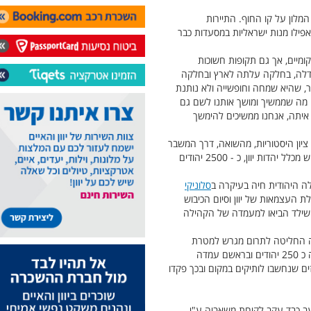
מלון על קו החוף. התיירות
פילו מנות ישראליות במסעדות כבר
קומיים, אך גם תקופות חשוכות
וגדלה, בחלקה עלתה לארץ ובחלקה
 שהיא שמחה וחופשייה ולא נותנת
ם מה שממשיך ומושך אותנו לשם גם
ו איתה, אנחנו ממשיכים להימשך
יון היסטוריות, מהשואה, דרך המשבר
הכלכלי ועד הגירת ישראלים שביקשו לפתוח בחיים חדשים במקום. נכון לימים אלו הקהילה היהודית באתונה מהווה שני שליש מכלל יהדות יוון, כ - 2500 יהודים
סלוניקי
 ספרד שגורשו מצאו ביוון מקלט וזו עזרה להצילם. החל מהמאה ה19, עם קבלת העצמאות של יוון וסיום הכיבוש
טשילד הביאו למעמדה של הקהילה
מניה והעירייה החליטה לתרום מגרש למטרת
הקמת בית כנסת ליהודים, כשלאחר מכן חזרה בה מהחלטתה. מאוחר יותר ב 1889 כשהקהילה קיבלה הכרה רשמית ומנתה כ 250 יהודים ובראשם עמדה
 הקהילה הלכה וגדלה עד שהכילה 3000 יהודים, שכללו אשכנזים שנחשבו לותיקים במקום ובכך פקדו
ריות הנאצים בתקופת מלחמת העולם השנייה. בשנת 1941 פקד את יוון רעב כבד עקב לקיחת משאביה ע"י