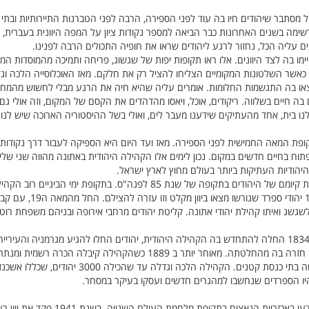
 מסתבר שיהודים חיו בה עוד לפני הספירה, הרבה לפני הטברנות התיירותיות ובתי ה
מה בשנים האחרונות כבר הביאה למספר נקודות ציון על המפה היוונית בעברית, א
ים עליה הכל, נחזור לרגע ליהודים שראו את חופיה התכולים הרבה לפנינו.
יימו בה לצד היוונים. אלו ראו תקופות יפות של שגשוג, פריחה ותמיכה מהמוסדות המ
 כאשר השלטונות המקומיים הצליחו להציל רק את חלקם. מאז האוכלוסייה הלכה 
או בה התגשמות החלומות. אומרים עליה שהיא חיה את הרגע מבלי לחשוש מהמחר,
 חיים בשלווה. ריקודים, אוכל, ויאסו מהדהדים את הקסם של המקום, וזה אולי ג
ה לנו בית, אחד מהעתיקים שידענו מעבר לים, ואולי בשל ההיסטוריה הארוכה שיש לנ
פת המאה החמישית לפני הספירה. מאז ועד היום היא הספיקה לעבור דרך נקודות צ
יהודיות העתיקות ביותר בעולם מחוץ לארץ ישראל.
נת 85 לפנה"ס. בתקופת ימי הביניים רוב הקהילה היהודית חיה בעיקרה ב
. בסוף המאה ה - 15 יהודי
גשג ואיתו קהילת יהודי אתונה. קליטת יהודים מרחבי אירופה ובניהם משפחת רו
כשאתונה זכתה למעמד של בירת יוון ב 1834 החלה להתחדש בה הקהילה היהודית, יהודים החלו להגיע מגר
משפחת רוטשילד הוקמו לטובתה שלושה בתי כנסת קטנים.
יו הספרדים שנחשבו למהגרים חדשים ועסקו בעיקר במסחר.
את ימיה היפים של הקהילה היהודית גדעו באכז