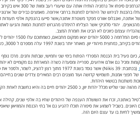
יפחו אל גרמניה הותירו אותה עם שיעורי רעב ומוות של 300 איש בקירוב ביום.
צים הגיעו לאתונה בשנת 1943 והחלו בהכנות לגירוש של היהודים למחנות ברחבי אירופה. מאמצים כבירים 
של אתונה, ואנגלוס אוורט מפקד משטרת אתונה,אשר סייעו בהנפקת אלפי תעודות ז
הנאצים. יהודי סלוניקי אשר הצליחו להימלט מהגרוש למחנות המוות והגיעו לאתונ
שהגדירו עצמם כיוונים לא הבינו את חומרת המצב.
 כיום פעיל בית הכנסת הספרדי הפתוח בימי שני וחמישי, שבתות וחגים. מרכז נוס
ומות ומכיל גם אולם אירועים, ספרייה ומסעדה כשרה המארחת גם מקומיים לא יהודי
ן
(בכתובת: Nikis 39) אשר נוסד בשנת 1977 מתוך רצון להציג,
 עשיר של חפצי אמנות, תשמישי קדושה ועוד מוצגים רבים המאירים צדדים שונים בחייה
וכות משתנות בנושאי היהדות.
נכון לימים אלו הקהילה היהודית באתונה מהווה שני שליש מכלל יהדות יוון, כ 500
טיול באתונה, זכרו את השושלת הענפה של היהודים שחיו בה אלפי שנים, קהילה 
ם היוונים. בשביל לשמוע את סיפורה תוכלו להגיע גם אל בתי הכנסת והמוזיאון שי
שיך לחיות בו עד עצם היום הזה.