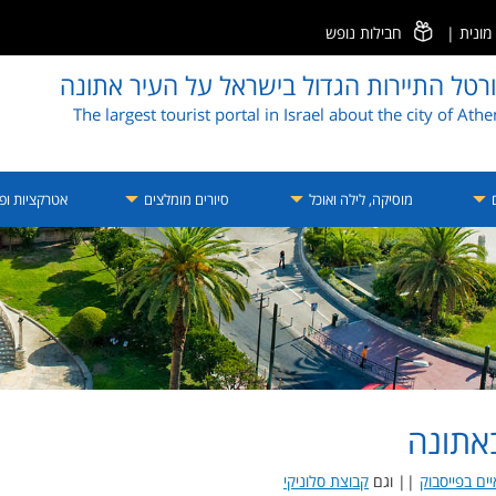
ונית
|
חבילות נופש
רטל התיירות הגדול בישראל על העיר אתונה
The largest tourist portal in Israel about the city of Ath
ם
מוסיקה, לילה ואוכל
סיורים מומלצים
אטרקציות ופע
אתונה
ים בפייסבוק
|| וגם
קבוצת סלוניקי