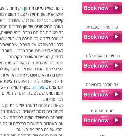
נדמה כאילו גילינו את
יוון
רק אתמול, אבל
הישראלית שהתחילה לצבור תאוצה מרשי
קיימות. רגע לפני שנרגיש שאנחנו יודע
לאורך ההיסטוריה של יוון היהודים התק
סיור מודרך בעברית
בהיסטוריה בה הם נטבחו בימי השואה,
נשארה לקלוט גלי הגירה מישראל שמצ
ללחץ להשתלט על הוויתה, שהתושבים בה
לאחר אלפי שנים. יותר מכל יוון היוות
כרטיסים לאקרופוליס
לריחות, הנופים והאווירה הקסומה.
הקהילה היהודית חיה באתונה עוד בתקו
חיים בה והיא נחשבת לאחת הקהילות ה
עדות ראשונה ליהדות אתונה מציינת את קיומם של היהודים בתקופה של ש
יום מודרך למטאורה
הנמצאת ב
צפון יוון
העות'מאני ששלט בה, התחיל המקום לש
לכדי פריחה.
e bike tour
את העמדות החשובות בכלכלה ומולם ה
יהודי אתונה בתקופת השואה