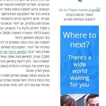
By
הגרמנים. תוצרים חקלאיים ותעשיה שהגרמנים ס
הנא
ובסיעו הרב של דמסקינוס הארכיבישוף 
האתר הבטוח בעולם
נוצרית סייעו לחלקם לברוח ולהסתתר מ
להזמנת פעילויות וסיורים
שהתרחש בסלוניקי, אך יהודי הנאיבים 
כ 1500 יהודים נלקחו ע"י הנאצים, עם סיום המלחמה כ 5000 יהודים יצאו ממקום מחבואם, כשמתוכם עלו 1500 יהודים לארץ ישראל.
בשנת 1973 התגוררו באתונה 2600 יהודים בקירוב, כמחצית מיהודי יוון. מאוחר יותר בשנת 1997 עלה מספרם ל 3000, כשיהדות יוון עמדה על 5000 איש.
בתי הכנסת והמוזיאון היהודי
לאתונה שני בתי כנסת הסמוכים זה לזה,
במרכזה של העיר. המקום בנוי משלוש ק
מומלץ מאד לבקר
במוזיאון היהודי של יוו
2,300 שנים. המוזיאון מציג אוסף
המסורת ועוד. ניתן לראות במוזיאון תער
מחוץ לארץ ישראל.
אז בפעם הבאה שאתם אורזים מזוודה ל
בתי כנסת וניהלה יחסי שכנות טובים ע
שהחל שם את דרכו לפני אלפי שנים וממ