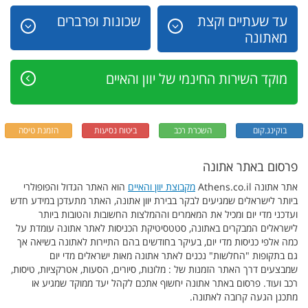
עד שעתיים וקצת
שכונות ופרברים
מאתונה
מוקד השירות החינמי של יוון והאיים
בוקינג.קום
השכרת רכב
ביטוח נסיעות
הזמנת טיסה
פרסום באתר אתונה
אתר אתונה Athens.co.il
מקבוצת יוון והאיים
הוא האתר הגדול והפופולרי
ביותר לישראלים שמגיעים לבקר בבירת יוון אתונה, האתר מתעדכן במידע חדש
ועדכני מדי יום ומכיל את המאמרים וההמלצות החשובות והטובות ביותר
לישראלים המבקרים באתונה, סטטסיטיקת הכניסות לאתר אתונה עומדת על
כמה אלפי כניסות מדי יום, בעיקר בחודשים בהם התיירות לאתונה בשיאה אך
גם בתקופות "החלשות" נכנים לאתר אתונה מאות ישראלים מדי יום
שמבצעים דרך האתר הזמנות של : מלונות, סיורים, הסעות, אטרקציות, טיסות,
רכב ועוד. פרסום באתר אתונה יחשוף אתכם לקהל יעד ממוקד שמגיע או
מתכנן הגעה קרובה לאתונה.