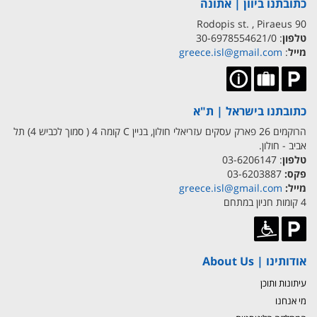
כתובתנו ביוון | אתונה
90 Rodopis st. , Piraeus
טלפון
: 30-6978554621/0
מייל
:
greece.isl@gmail.com
כתובתנו בישראל | ת"א
הרוקמים 26 פארק עסקים עזריאלי חולון, בניין C קומה 4 ( סמוך לכביש 4) תל
אביב - חולון.
טלפון
: 03-6206147
פקס:
03-6203887
מייל:
greece.isl@gmail.com
4 קומות חניון במתחם
אודותינו | About Us
עיתונות ותוכן
מי אנחנו