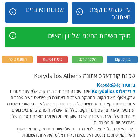
עד שעתיים וקצת
שכונות ופרברים
מאתונה
מוקד השירות החינמי של יוון והאיים
בוקינג.קום
השכרת רכב
ביטוח נסיעות
הזמנת טיסה
שכונת קורידאלוס אתונה Korydallos Athens
ביוונית: Κορυδαλλός
קורידאלוס Korydallos
אינה שכונה תיירותית מובהקת, אלא אזור מגורים
ענק, צפוף ומאוד מקומי הממוקם מערבית לאתונה בין פיראוס לעיר פרברים
אחרת בשם ניקאה. היא נחשבת לשכונה הבורגנית של אזור פיראוס. בשכונה
יש מספר פארקים ושטחים ירוקים, כולל הר איגלאו היפהפה, המציע נופים
מדהימים של העיר. בשכונה יש גם שוק מקומי, הידוע בתוצרת הטרייה שלו
ומעדנים יווניים מסורתיים.
בקורידאלוס תוכלו להציץ לחיי היום יום של היווני הממוצע, הרחק מאתרי
האקרופוליס וכיכר מונסטיראקי.כאמור, קורידאלוס היא אחת השכונות