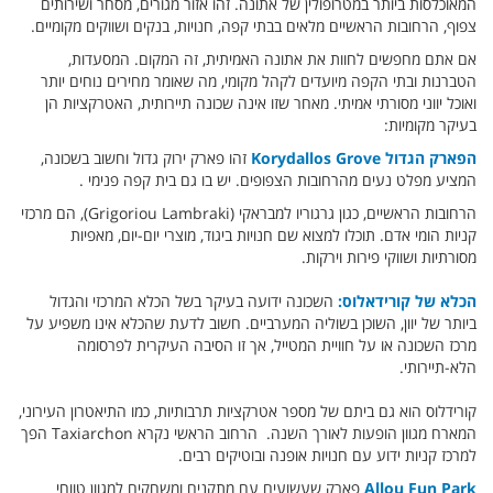
המאוכלסות ביותר במטרופולין של אתונה. זהו אזור מגורים, מסחר ושירותים
צפוף, הרחובות הראשיים מלאים בבתי קפה, חנויות, בנקים ושווקים מקומיים.
אם אתם מחפשים לחוות את אתונה האמיתית, זה המקום. המסעדות,
הטברנות ובתי הקפה מיועדים לקהל מקומי, מה שאומר מחירים נוחים יותר
ואוכל יווני מסורתי אמיתי. מאחר שזו אינה שכונה תיירותית, האטרקציות הן
בעיקר מקומיות:
הפארק הגדול Korydallos Grove
זהו פארק ירוק גדול וחשוב בשכונה,
המציע מפלט נעים מהרחובות הצפופים. יש בו גם בית קפה פנימי .
הרחובות הראשיים, כגון גרגוריו למבראקי (Grigoriou Lambraki), הם מרכזי
קניות הומי אדם. תוכלו למצוא שם חנויות ביגוד, מוצרי יום-יום, מאפיות
מסורתיות ושווקי פירות וירקות.
הכלא של קורידאלוס:
השכונה ידועה בעיקר בשל הכלא המרכזי והגדול
ביותר של יוון, השוכן בשוליה המערביים. חשוב לדעת שהכלא אינו משפיע על
מרכז השכונה או על חוויית המטייל, אך זו הסיבה העיקרית לפרסומה
הלא-תיירותי.
קורידלוס הוא גם ביתם של מספר אטרקציות תרבותיות, כמו התיאטרון העירוני,
המארח מגוון הופעות לאורך השנה. הרחוב הראשי נקרא Taxiarchon הפך
למרכז קניות ידוע עם חנויות אופנה ובוטיקים רבים.
Allou Fun Park
פארק שעשועים עם מתקנים ומשחקים למגוון טווחי