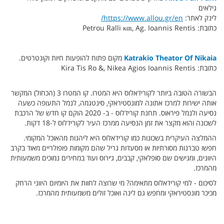
גילאים
לינק לאתר:
https://www.allou.gr/en/
כתובת: Petrou Ralli και, Ag. Ioannis Rentis
Katrakio Theator Of Nikaia
מקום פתוח להופעות חיות וקונטרטים.
כתובת: Kira Tis Ro &, Nikea Agios Ioannis Rentis
הבשורה הטובה ביותר לקורידאלוס היא המטרו. קו המטרו 3 (הכחול) המקשר
אותה ישירות למרכז אתונה למונסטיראקי, סינטגמה, לנמל התעופה כשעה
נסיעה ולנמל פיראוס. תחנת קורידלוס - ב- 2020 הוקם קו חדש של הרכבת
לשכונה והוא מקצר את זמן הנסיעה ממרכז העיר לקורידלוס ל-18 דקות.
ההמלצה העיקרית בשכונות כמו קורידאלוס היא ליהנות מהאוכל המקומי.
חפשו טברנות מסורתיות או מסעדות גריל שהם מקומות פופולריים מאוד בקרב
היוונים, ומגישים שם סופלאקי, קבבים, ג׳ירוס ועוד במחירים נמוכים משמעותית
מהמרכז.
לסיכום - למי קורידאלוס מתאימה? מי שרוצה לחוות את היומיום היווני הרחק
מכיכר מונסטיראקי ומחפש גם לינה ואוכל זולים משמעותית מהמרכז.