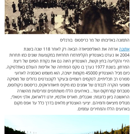
התמונה באדיבותו של מר כריסטוס בורנליס
אתונה
ארחה את האולימפיאדה הבאה רק לאחר 118 שנה בשנת
2004 אז נערכו באצטדיון הקלימרמרו תחרויות במקצועות שונים כמו תחרות
הירי והקליעה בחץ וקשת, האצטדיון היווה גם את נקודת הסיום של ריצת
המרתון. בשנת 1977 נערך בו טקס הפתיחה של אליפות העולם באתלטיקה.
כיום מכיל האצטדיון 45000 מקומות ישיבה, הוא משמש כאכסניה לארועי
ספורט רב תכליתיים, לטקסים רשמיים ובעיקר לקונצרטים גדולים של מוסיקה
ומופעי הוקרה לכבודם של אמנים כמו מיקיס תיאודוראקיס, כריסטוס ניקולופוס,
סטברוס קסרחקוס ועוד.. באירועים הללו משתתפים זמרים/ות מהשורה
הראשונה ביוון כדוגמת: ואנגליס, חאריס אלכסיו, יורגו דלאראס, אלני ויטאלי,
מנוליס מיציאס ודומיהם. יציעי האצטדיון מלאים בדרך כלל עד אפס מקום
בארועים הללו והמחירים עממים.