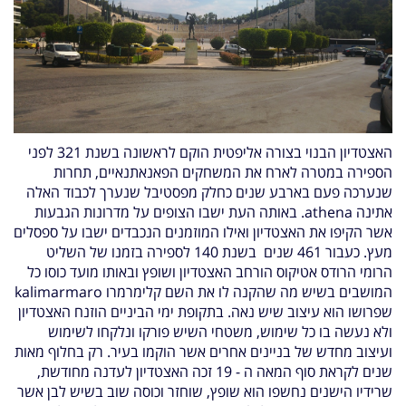
האצטדיון הבנוי בצורה אליפטית הוקם לראשונה בשנת 321 לפני
הספירה במטרה לארח את המשחקים הפאנאתנאיים, תחרות
שנערכה
פעם בארבע שנים כחלק מפסטיבל שנערך לכבוד האלה
אתינה athena. באותה העת ישבו הצופים על מדרונות הגבעות
אשר הקיפו
את האצטדיון ואילו המוזמנים הנכבדים ישבו על ספסלים
מעץ. כעבור 461 שנים בשנת 140 לספירה בזמנו של השליט
הרומי הרודס
אטיקוס הורחב האצטדיון ושופץ ובאותו מועד כוסו כל
המושבים בשיש מה שהקנה לו את השם קלימרמרו kalimarmaro
שפרושו הוא
עיצוב שיש נאה. בתקופת ימי הביניים הוזנח האצטדיון
ולא נעשה בו כל שימוש, משטחי השיש פורקו ונלקחו לשימוש
ועיצוב מחדש של
בניינים אחרים אשר הוקמו בעיר. רק בחלוף מאות
שנים לקראת סוף המאה ה - 19 זכה האצטדיון לעדנה מחודשת,
שרידיו הישנים
נחשפו הוא שופץ, שוחזר וכוסה שוב בשיש לבן אשר