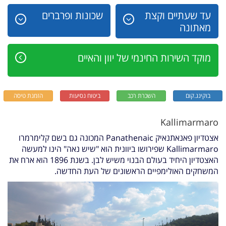
עד שעתיים וקצת
שכונות ופרברים
מאתונה
מוקד השירות החינמי של יוון והאיים
בוקינג.קום
השכרת רכב
ביטוח נסיעות
הזמנת טיסה
Kallimarmaro
אצטדיון פאנאתנאיק Panathenaic המכונה גם בשם קלימרמרו
Kallimarmaro שפירושו ביוונית הוא "שיש נאה" הינו למעשה
האצטדיון היחיד
בעולם הבנוי משיש לבן. בשנת 1896 הוא ארח את
המשחקים האולימפיים הראשונים של העת החדשה.