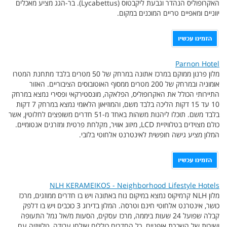
האקרופוליס הנהדר וגבעת ליקבטוס (Lycabettus). בר-הגג מציע מאכלים
יווניים ומאפיים טריים המוכנים במקום.
Parnon Hotel
מלון פרנון ממוקם במרכז אתונה במרחק של 50 מטרים בלבד מתחנת המטרו
אומוניה ובמרחק של 200 מטרים ממסוף האוטובוסים הציבוריים. האזור
התיירותי הכולל את האקרופוליס, הפלאקה, מונסטירקאי ופסירי נמצא במרחק
10 עד 15 דקות הליכה בלבד משם, והמוזיאון הלאומי נמצא במרחק 7 דקות
בלבד משם. תוכלו ליהנות משהות באחד מ-51 חדרים משופצים לחלוטין, אשר
כולם מצוידים בטלוויזיית LCD, מיזוג אוויר, מקלחת פרטית ומזרנים אנטומיים.
המלון מציע גישה חופשית לאינטרנט אלחוטי בלובי.
NLH KERAMEIKOS - Neighborhood Lifestyle Hotels
מלון NLH קרמיקוס נמצא במיקום נוח באתונה ויש בו חדרים ממוזגים, מרכז
כושר, אינטרנט אלחוטי חינם וטרסה. המלון בדירוג 3 כוכבים ויש בו דלפק
קבלה שפועל 24 שעות ביממה, מרכז עסקים, הסעות מ/אל נמל התעופה
ושירות של השכרת אופניים. כל החדרים כוללים שולחן עבודה, טלוויזיה עם