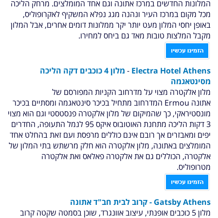
המלונות החדשים במרכז אתונה וגם אחד המומלצים. מרחק הליכה
מכל מקום במרכז העיר ונהנה מגג נפלא המשקיף לאקרופוליס,
באופן יחסי המלון מעט יותר יקר ממלונות דומים אחרים, אבל המלון
מקבל המלצות טובות מאד גם ביחס למחירו.
Electra Hotel Athens
-
מלון 4 כוכבים דקה הליכה
מסינטאגמה
מלון אלקטרה מצוי על מדרחוב הקניות המפורסם של
אתונה
Ermou המדרחוב מתחיל בכיכר סינטאגמה ומסתיים בכיכר
מונסטיראקי, כך שהמיקום של מלון אלקטרה פנסטסטי וגם הוא מצוי
3 דקות הליכה מתחנת האוטובוס איקס 95 לנמל התעופה, החדרים
יפים ומאבזרים אך רובם אינם כוללים מרפסת ועם זאת בהחלט אחד
המומלצים באתונה, מלון אלקטרה הוא חלק מרשתש בתי המלון של
אלקטרה, הכוללים גם את אלקטרה פאלאס ואת אלקטרה
מטרופוליס.
Gatsby Athens
-
קרוב לבית חב"ד אתונה
מלון 5 כוכבים אופנתי, עיצוב אוונגרד, שוכן בסמטה שקטה קרוב