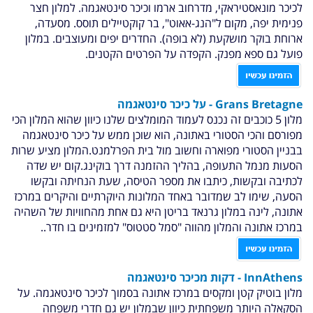
לכיכר מונאסטיראקי, מדרחוב ארמו וכיכר סינטאגמה. למלון חצר
פנימית יפה, מקום ל"הנג-אאוט", בר קוקטיילים תוסס. מסעדה,
ארוחת בוקר מושקעת (לא בופה). החדרים יפים ומעוצבים. במלון
פועל גם ספא מפנק. הקפדה על הפרטים הקטנים.
Grans Bretagne
-
על כיכר סינטאגמה
מלון 5 כוכבים זה נכנס לעמוד המומלצים שלנו כיוון שהוא המלון הכי
מפורסם והכי הסטורי באתונה, הוא שוכן ממש על כיכר סינטאגמה
בבניין הסטורי מפוארה וחשוב מול בית הפרלמנט.המלון מציע שרות
הסעות מנמל התעופה, בהליך ההזמנה דרך בוקינג.קום יש שדה
לכתיבה ובקשות, כיתבו את מספר הטיסה, שעת הנחיתה ובקשו
הסעה, שימו לב שמדובר באחד המלונות היוקרתיים והיקרים במרכז
אתונה, לינה במלון גרנאד בריטן היא גם אחת מהחוויות של השהיה
במרכז אתונה והמלון מהווה "סמל סטטוס" למזמינים בו חדר..
InnAthens
- דקות מכיכר סינטאגמה
מלון בוטיק קטן ומקסים במרכז אתונה בסמוך לכיכר סינטאגמה. על
הסקאלה היותר משפחתית כיוון שבמלון יש גם חדרי משפחה