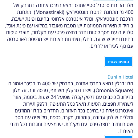
מלון הדירות סנטרל סטיי אתנס נמצא במרכז אתונה במרחק של
400 מ' מתחנת המטרו מונסטיראקי (Monastiraki) ומתחנת
הרכבת מונסטיראקי, וכולל אינטרנט אלחוטי בחינם ופינת ישיבה.
ביחידות האירוח הממוזגות יש מטבח מאובזר במלואו עם פינת אוכל,
טלוויזיה עם מסך שטוח וחדר רחצה פרטי עם מקלחת, מוצרי טיפוח
בחינם ומייבש שיער. בחלק מיחידות האירוח יש מרפסת ו/או טרסה
עם נוף לעיר או להרים.
Dunlin Hotel
מלון דנלין נמצא במרכז אתונה, במרחק של 400 מ' מכיכר אומוניה
(Omonia Square), ויש בו טרקלין משותף, טרסה ובר. זה מלון
בדירוג 3 כוכבים עם דלפק קבלה שפועל 24 שעות ביממה, אזור
לשמירת חפצים, הסעות מ/אל נמל התעופה, דלפק תיירות
ואינטרנט אלחוטי בחינם בכל האזורים. החדרים במלון ממוזגים
וכוללים שולחן עבודה, קומקום, מקרר, כספת, טלוויזיה עם מסך
שטוח וחדר רחצה פרטי עם מקלחת. יש מצעים ומגבות בכל חדרי
האירוח.