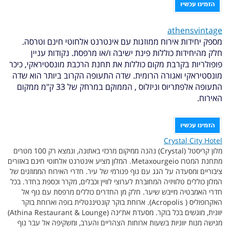
athensvintage
מספק יחידות אירוח ממוזגות עם אינטרנט אלחוטי חינם וטרסה.
חלק מהיחידות כוללות פינת ישיבה ו/או מרפסת. נקודות עניין
פופולריות בקרבת מקום כוללות את תחנת הרכבת מונסטיראקי, כיכר
מונסטיראקי ואגורה הרומית. שדה התעופה הקרוב ביותר הוא שדה
התעופה אלפתריוס וניזלוס , הממוקם במרחק של 33 ק"מ ממקום
האירוח.
Crystal City Hotel
מלון קריסטל (Crystal) נהנה ממיקום מרכזי באתונה, ונמצא רק 100 מטרים
מתחנת המטרו Metaxourgeio. המלון מציע אינטרנט אלחוטי חינם באזורים
ציבוריים ומסעדה על הגג עם נוף פנורמי של עיר. חדרי האירוח הממוזגים של
המלון כוללים טלוויזיה המחוברת לערוצי לוויין וכבלים, מקרר וכספת בחדר. בכל
חדרי האמבטיה מייבש שיער. חלק מן החדרים כוללים מרפסת עם נוף אל
האקרופוליס ( Acropolis). ארוחת בוקר קונטיננטלית בופה וארוחת בוקר
יוונית, מוגשים בכל בוקר. מסעדת את'ינה (Athina Restaurant & Lounge)
מגישה מנות יווניות בשעות ארוחות הצהריים והערב, ומשקיפה אל עבר נוף