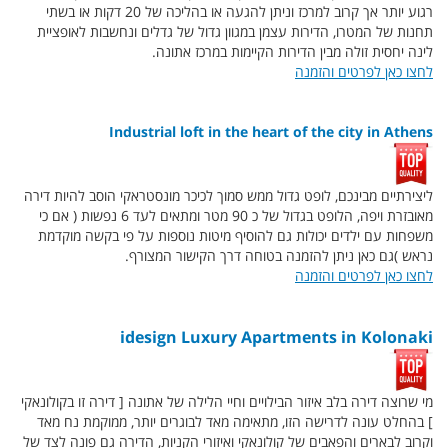
רגוע יותר אך קרוב למרכז וניתן להגעה או בהליכה של 20 דקות או בשתי
תחנות של המטרו, הדירות עצמן במגוון גדול של גדלים ונחשבות לאופציית
לינה יחסית זולה מבין הדירות הקיימות במרכז אתונה.
לחצו כאן לפרטים והזמנה
Industrial loft in the heart of the city in Athens
ליצירתיים מבינכם, לופט גדול ממש סמוך לכיכר מונסטראקי הוסב להיות דירה
מאובזרת ויפה, הלופט בגדול של כ 90 מטר ומתאים לעד 6 נפשות ( אם כי
משפחות עם ילדים יכולות גם להוסיף מיטות נוספות על פי בקשה מוקדמת
נראש )גם כאן ניתן להזמנה בטוחה דרך הקישור המצורף.
לחצו כאן לפרטים והזמנה
idesign Luxury Apartments in Kolonaki
מי שרוצה דירה בלב איזור הבילויים וחיי הלילה של אתונה [ דירה זו בקולונאקי
] בהחלט עונה לדרישה הזו, מתאימה מאד לבוגרים יותר, ממוקמת נח מאד
וקרוב לבארים והפאבים של קולונאקי ואיזורי הקניות, הדירה גם פונה לצד של