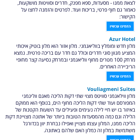
לצאת ממנו - מסעדות, ספא מפנק, חדרים וסוויטות מושקעות,
כאמור גם חוף פרטי, בריכות ועוד. לפרטים והזמנה לחצו על
הקישור:
Azur Hotel
מלון חדש ומומלץ בווליאגמני. מלון אזור הוא מלון בוטיק איכותי
המציע מגוון סוגי חדרים וכולל גם חדר עם בריכה פרטית. נמצא
מרחק 100 מטרים מחוף ווליאגמני ובמרחק נסיעה קצר מחופי
הריביירה האחרים.
Vouliagmeni Suites
מלון ווילאגמני סוויטס מצוי שתי דקות הליכה מאגם ווליגמני
המפורסם ועוד שתי דקות הליכה מחוף הים, בנוסף הוא ממוקם
באיזור בו יש חיי לילה נעימים ופעילים עד השעות הקטנות של
הלילה וגם כמה מהמסעדות הטובות ביותר של אתונה מצויינת דקות
הליכה ממנו, המלון עצמו מצויין ואפילו נבחרת יוון בכדורגל
משתמשת במלון זה כמלון האם שלהם באתונה.