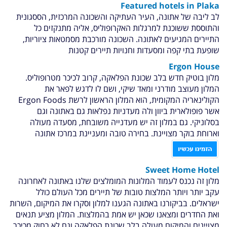
Featured hotels in
Plaka
לב ליבה של אתונה, העיר העתיקה והשכונה המרכזית, הססגונית
והתוססת ששוכנת למרגלות האקרופוליס, אליה מתנקזים כל
התיירים המגיעים לאתונה. השכונה מורכבת מסמטאות ציוריות,
שופעת בתי קפה ומסעדות וחנויות תיירים קטנות
Ergon House
מלון בוטיק חדש בלב שכונת הפלאקה, קרוב לכיכר מטרופוליס.
המלון מעוצב מודרני ומאד שיקי, ושם לו לדגש לפאר את
הקולינאריה המקומית, הוא המלון הראשון לרשת Ergon Foods
אשר פופולארית ביוון ולה מעדניות נפלאות גם באתונה וגם
בסלוניקי. גם במלון זה יש מעדנייה משובחת, מסעדה מעולה
וארוחת בוקר מצויינת. בחירה טובה ומעניינת במרכז אתונה
Sweet Home Hotel
מלון זה נכנס לעמוד המלונות המומלצים שלנו באתונה לאחרונה
עקב יותר ויותר המלצות טובות של תיירים מכל העולם כולל
ישראלים. בביקורנו באתונה הגענו למלון וסקרו את המיקום, השרות
ואת החדרים ומצאנו שכאן יש אמת בהמלצות. המלון מציע תנאים
מצויינים והמיקום מעולה בלב שכונת הפלאקה וגם לא רחוק מכיכר