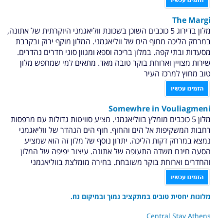
The Margi
מלון בדירוג 5 כוכבים השוכן בשכונת ווליאגמני היוקרתית של אתונה,
במרחק הליכה מחוף הים של ווליאגמני. המלון מוקף ירוק ובקרבת
מסעדות ובתי קפה. במלון בריכה וספא ומגוון סוגי חדרים נהדרים.
שירות מצויין וארוחת בוקר טובה מאד. מתאים למי שמחפש מלון
טוב מחוץ למרכז העיר
Somewhre in Vouliagmeni
מלון 5 כוכבים מומלץ בווליאגמני. מציע סוויטות גדולות עם מרפסות
רחבות המשקיפות אל הים והחוף. חוף הים הנהדר של ווליאגמני
נמצא במרחק דקות הליכה. יתרון נוסף של מלון זה הוא שמציע
הסעה חינם משדה התעופה של אתונה. עיצוב יפיפה של המלון
והחדרים וארוחת בוקר משובחת. בחירה מומלצת בווליאגמני
מלונות יחסית טובים במתקציב נמוך ובמיקום נח.
Central Stay Athens