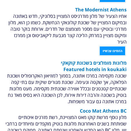
The Modernist Athens
אחיו הצעיר של מלון מודרניסט המצויין בסלוניקי, חדש באתונה
ובמיקום המצויין של שכונת קולונאקי הנחשקת. כשמו כן הוא, מלון
מודרני ובוטיקי עם מספר מצומצם של חדרים. ארוחת בוקר טובה
ומיקום מצויין במרחק הליכה קצר מגבעת ליקאביטוס וכן ממרכז
העיר
מלונות מומלצים בשכונת קוקאקי
Featured hotels in
koukaki
שכונה מקסימה במרכז אתונה, בסמוך למוזיאון האקרופוליס ושכונת
הפלאקה, אך שקטה ונעימה. שכונת מגורים שיקית עם בתי קפה
שכונתיים קטנטנים ובכלל אווירה שכונתית מקסימה. מעט מלונות
בוטיק בשכונה והרבה דירות אירוח, לכן השכונה היא בסיס מאד נח
במרכז אתונה גם עבור משפחות.
Coco Mat Athens BC
מלון נוסף מרשת קוקו מאט המצויינת, רשת מזרנים איכותיים
שפותחת בשנים האחרונות מלונות בוטיק מוקפדים ומיוחדים ברחבי
יוון. מלון BC הוא החדש והאחרון שנפתח באתונה, ממוקם בשכונה