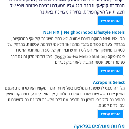
הנהדרת קוקאקי ונהנה מגג עליו מסעדה ובריכה פתוחה ויופי של
תצפית על האקרופוליס. בחירה מצויינת באתונה
NLH FIX | Neighborhood Lifestyle Hotels
מלון NHL FIX
ממוקם במרכז אתונה, לא רחוק משכונת קוקאקי המבוקשת,
במרחק צעדים ספורים בלבד מהמוזיאון הלאומי לאמנות עכשווית, במרחק של
400 מ' ממוזיאון האקרופוליס החדש ובמרחק של 90 מ' מתחנת המטרו
סיגרו-פיקס (Syggrou-Fix Metro Station)
ניתן להזמין מלון זה גם דרך
כפתור הזמינו עכשיו המוביל לאתר בוקינג.קום
Acropolis Select
מלון זה נכנס לרשימת המומלצים בשל מחירו הנח ומיקומו המרכזי והנח. אמנם
המלון אינו נושא איזו בשורה בעולם המלונות, אך הוא נקי ונעים וממוקם מצויין
במחיר נח לכל כיס. במלון גם חדרים עם דלת מקשרת ולכן נח גם למשפחות
עם ילדים קטנים.
מלונות מומלצים בפלאקה