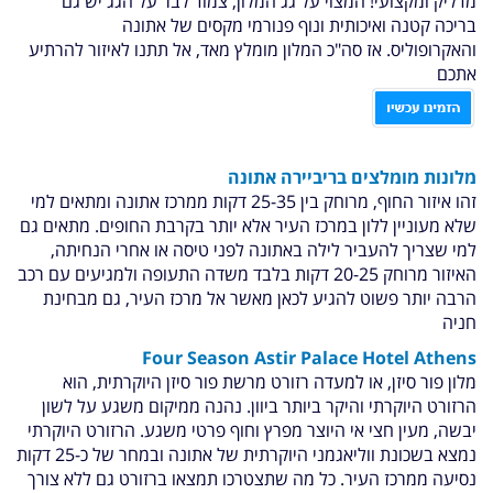
מדליק ומקצועי! המצוי על גג המלון, צמוד לבר על הגג יש גם
בריכה קטנה ואיכותית ונוף פנורמי מקסים של אתונה
והאקרופוליס. אז סה"כ המלון מומלץ מאד, אל תתנו לאיזור להרתיע
אתכם
מלונות מומלצים בריביירה אתונה
זהו איזור החוף, מרוחק בין 25-35 דקות ממרכז אתונה ומתאים למי
שלא מעוניין ללון במרכז העיר אלא יותר בקרבת החופים. מתאים גם
למי שצריך להעביר לילה באתונה לפני טיסה או אחרי הנחיתה,
האיזור מרוחק 20-25 דקות בלבד משדה התעופה ולמגיעים עם רכב
הרבה יותר פשוט להגיע לכאן מאשר אל מרכז העיר, גם מבחינת
חניה
Four Season Astir Palace Hotel Athens
מלון פור סיזן, או למעדה רזורט מרשת פור סיזן היוקרתית, הוא
הרזורט היוקרתי והיקר ביותר ביוון. נהנה ממיקום משגע על לשון
יבשה, מעין חצי אי היוצר מפרץ וחוף פרטי משגע. הרזורט היוקרתי
נמצא בשכונת ווליאגמני היוקרתית של אתונה ובמחר של כ-25 דקות
נסיעה ממרכז העיר. כל מה שתצטרכו תמצאו ברזורט גם ללא צורך