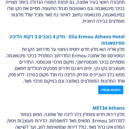
תחבורה ראשי בעיר אתונה, גם תחנת המטרו הגדולה ביותר מצוייה
בכיכר סינטאגמה וגם האוטובוס מנמל התעופה מסיים את הקו שלו
בסינטאגמה, סינטאמה נחשב לאיזור נח מאד ומכיל שלל מלונות
מומלצים בבירה היוונית.
Elia Ermou Athens Hotel
-
מלון 4 כוכבים 3 דקות הליכה
מסינטאגמה
מלון אליה הוא מלון חדש יחסית המצוי על מדרחוב הקניות
המפורסם של אתונה
Ermou המדרחוב המתחיל בכיכר סינטאגמה
ומסתיים בכיכר מונסטיראקי, מיקום מרכזי ופנטסטי. החדרים
מעוצבים בקו נקי, יפים ויש גם חדרים מפנקים הכוללים חמאם.
ממש בלב העניינים ומרחק הליכה נח מכל מקום במרכז. ללא ספק
אחד המלונות המומלצים באתונה וגם במיקום מרכזי מאד.
MET34 Athens
מלון דירות חדש ומומלץ בלב ליבה של אתונה. ממש בצמוד
למדרחוב Ermou. מתאים מאד למשפחות. הדירות מעוצבות ויפות.
המלון אינו גדול מאד, כולל דירות שמתאימות לזוג, ועד לשישה