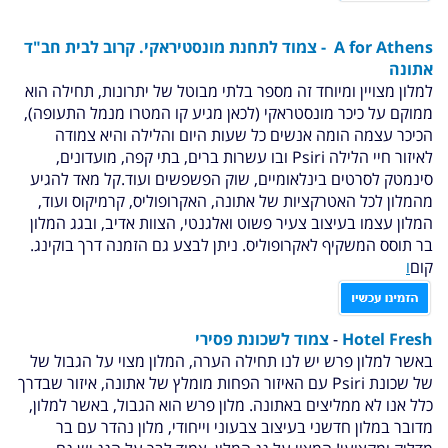
A for Athens
- צמוד לתחנת מונסטיראקי.
קרוב לבית חב"ד
אתונה
למלון מצויין ומיוחד זה מספר בלתי מבוטל של יתרונות, תחילה הוא
ממוקם על כיכר מונסטראקי (לכאן מגיע קו המטרו מנמל התעופה),
הכיכר עצמה הומה אנשים כל שעות היום והלילה והיא צמודה
לאיזור חיי הלילה
Psiri ובו עשרות ברים, בתי קפה, מועדונים,
סינמטק לסרטים בינלאומיים, שוק הפשפשים ועוד.קל מאד להגיע
מהמלון לכל האטרקציות של אתונה, האקרופוליס, קרמיקוס ועוד,
המלון עצמו בעיצוב צעיר פשוט ואלגנטי, הצוות אדיב, ובגג המלון
בר תוסס המשקיף לאקרופוליס.
ניתן לבצע גם הזמנה דרך בוקינג.
קום
ו
Hotel Fresh
-
צמוד לשכונת פסירי
באשר למלון פרש יש לנו תחילה הערה, המלון מצוי על הגבול של
של שכונת
Psiri עם האיזור הפחות מומלץ של אתונה, איזור שבדרך
כלל אנו לא ממליצים באתונה. מלון פרש הוא הגבול, באשר למלון,
מדובר במלון חדשני בעיצוב צבעוני וייחודי, מלון נהדר עם בר