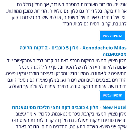
אנשים. הדירות מאובזרות
במטבח מאובזר, אך המלון כולל גם
ארוחת בוקר. בכל דירה גם סלון עם טלויזיה. הדירות כמובן ממוזגות.
יופי של בחירה לאירוח של משפחה, או למי ששומר כשרות וזקוק
למטבח. קרוב יחסית גם לבית חב"ד.
Xenodocheio Milos
-
מלון 5 כוכבים - 2 דקות הליכה
מסינטאגמה
מלון מצויין המצוי במיקום מרכזי באתונה קרוב לכל האטרקציות של
אתונה ולאיזור חיי הלילה של העיר ובנוסף קל להגעה מנמל
התעופה של אתונה. המלון חדש ומפנק ובעיצוב מודרני ונקי ויפיפה.
החדרים בצבעים רכים ומשרים רוגע. במלון פועלת גם מסעדה וגם
חדר כושר. ארוחת הבוקר טובה. בחירה אמנם לא זולה אך מעולה.
Hotel
New
-
מלון 4 כוכבים דקה וחצי הליכה מסינטאגמה
מלון מצויין המצוי בקרבת כיכר סינטאגמה. כל כולו אומר עיצוב.
תנאים טובים ומיקום
מעולה. גם מלון זה קרוב לתחנת האוטובוס
איקס 95 היוצא משדה התעופה. החדרים נוחים. מדובר באחד