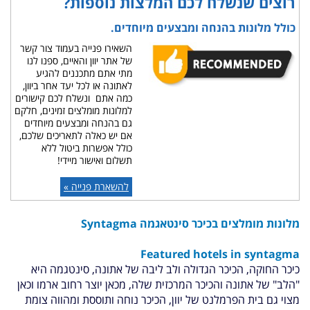
רוצים שנשלח לכם המלצות נוספות?
כולל מלונות בהנחה ומבצעים מיוחדים.
השאירו פנייה בעמוד צור קשר
של אתר יוון והאיים, ספנו לנו
מתי אתם מתכננים להגיע
לאתונה או לכל יעד אחר ביוון,
כמה אתם ונשלח לכם קישורים
למלונות מומלצים זמינים, חלקם
גם בהנחה ומבצעים מיוחדים
אם יש כאלה לתאריכים שלכם,
כולל אפשרות ביטול ללא
תשלום ואישור מיידי!
להשארת פנייה »
מלונות מומלצים בכיכר סינטאגמה Syntagma
Featured hotels in
syntagma
כיכר החוקה, הכיכר הגדולה ולב ליבה של אתונה, סינטגמה היא
"הלב" של אתונה והכיכר המרכזית שלה, מכאן יוצר רחוב ארמו וכאן
מצוי גם בית הפרמלנט של יוון, הכיכר נוחה ותוססת ומהווה צומת