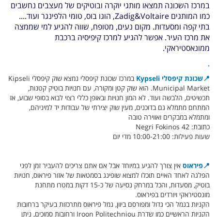
במרכז השכונה תמצאו מותגי יוקרה ובוטיקים של מעצבים נחשבים
כמו המותגים
Zadig&Voltaire
, הוגו בוס, טומי הלפינגר ועוד....
בתי קפה ומסעדות. מקום נעים, מטופח, שווה להגיע למי שממצה
את מרכז העיר. אפשר להגיע למרכז קיפיסיה ברכבת
ממונאסטיראקי.
.
📍
שכונת קיפסלי Kypseli
במרכז שכונת קיפסלי נמצא שוק קיפסלי Kipseli
Municipal Market. הוא שוק קטן ומקורה, עם חנויות בוטיק קטנות,
תכשיטים, הלבשה ועוד. לא המון חנויות ובאופן כללי רצוי לבוא בסופי שבוע, אז
המתחם מתמלא גם בדוכנים, מעין שוק יצירתי של עבודות יד למיניהם,
ומתמלא במבקרים ואווירה טובה
כתובת: Negri Fokinos 42
שעות פעילות: 10:00-21:00 מדי יום
📍
פיראוס
אין צורך להגיע במיוחד אבל אם אתם צריכים להעביר זמן לפני
הפלגה לאחד האיים תוכלו למצוא שופינג בסמטאות של אזור פיראוס, חנויות
בוטיק, מסעדות, והכל במרחק נסיעה של כ-15 דקות במטרו מתחנת
מונסטיראקי ויורדים בפיראוס.
הקניות בנמל הכי גדול ומפורסם ביוון, נמל פיראוס מתרכזות בעיקר ברחובות
הקניות הראשיים כמו שדרת Iroon Politechniou ורחובות סמוכים, ניתן