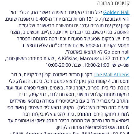
קניונים באתונה
Golden Hall
לכל חובבי הקניות והאופנה באשר הם, הגולדן הול
הוא תענוג צרוף. כ 131 חנויות ובהם יותר מ-400 סוגי אופנה שונים.
קניון ענק עם מוצרים עדכניים ומהשורה הראשונה של עולם
האופנה. בגדי נשים, בגדי גברים וילדים, נעליים, תכשיטים, מוצרי
בית. יש במקום שפע של מסעדות ובתי קפה למנוחה והפסקה
ממסע הקניות. הסיסמא שלהם אומרת: "מה שלא תמצאו ב
Golden hall לא תמצאו באתונה".
📍
כתובת: 37 A Kifisias, Maroussui ,
שעות פתיחה: ראשון סגור,
שני-שישי, 10:00-21:00, שבת
10:00-20:00
The Mall Athens
הקניון הגדול באתונה,
קניון של קניות, בידור
ומסעדות. 4 קומות
בהן ניתן למצוא כמעט הכל. ביגוד, הנעלה, כלי
מטבח, כלי בית, ספרים, קוסמטיקה, בשמים, מוצרי ספורט ועוד ועוד,
במקום מתחם קולנוע חדשני, מסעדות לרוב, בתי קפה, ברים
ומתחם ג'ימבורי לילדים עם בייביסיטרית צמודה (בתנאי שהילדים
יודעים כמה מילים באנגלית). הקניון נמצא ליד האצטדיון האולימפי.
למרות ריחוקו היחסי מהמרכז, ניתן להגיע אליו בקלות רבה
באמצעות הקו הירוק של המטרו מכיכר מונסטיראקי או אומוניה עד
לתחנת Neratziotissa הצמודה לקניון.
📍כתובת : Andrea Papandreou Str. 35 Maroussi,
שעות :