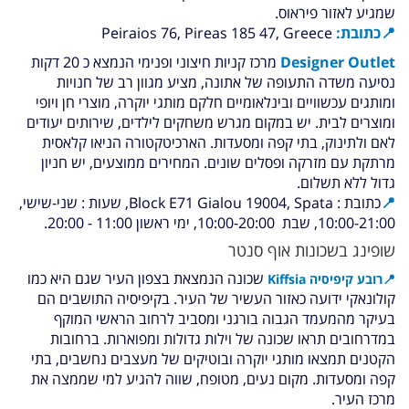
שמגיע לאזור פיראוס.
📍כתובת:
Peiraios 76, Pireas 185 47, Greece
Designer Outlet
מרכז קניות חיצוני ופנימי הנמצא כ 20 דקות
נסיעה משדה התעופה של אתונה, מציע מגוון רב של חנויות
ומותגים עכשוויים ובינלאומיים חלקם מותגי יוקרה, מוצרי חן ויופי
ומוצרים לבית. יש במקום מגרש משחקים לילדים, שירותים יעודים
לאם ולתינוק, בתי קפה ומסעדות. הארכיטקטורה הניאו קלאסית
מרתקת עם מזרקה ופסלים שונים. המחירים ממוצעים, יש חניון
גדול ללא תשלום.
📍
כתובת : Block E71 Gialou 19004, Spata,
שעות : שני-שישי,
10:00-21:00, שבת 10:00-20:00, ימי ראשון 11:00 - 20:00.
שופינג בשכונות אוף סנטר
שכונה הנמצאת בצפון העיר
שגם היא כמו
📍
רובע קיפיסיה Kiffsia
קולונאקי ידועה כאזור העשיר של העיר. בקיפיסיה התושבים הם
בעיקר מהמעמד הגבוה בורגני ומסביב לרחוב הראשי המוקף
במדרחובים תראו שכונה של וילות גדולות ומפוארות. ברחובות
הקטנים תמצאו מותגי יוקרה ובוטיקים של מעצבים נחשבים, בתי
קפה ומסעדות. מקום נעים, מטופח, שווה להגיע למי שממצה את
מרכז העיר.