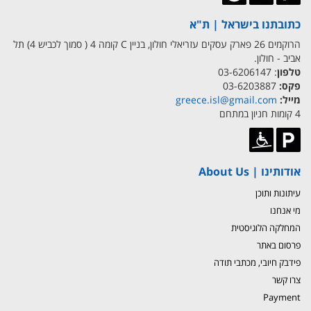
כתובתנו בישראל | ת"א
הרוקמים 26 פארק עסקים עזריאלי חולון, בניין C קומה 4 ( סמוך לכביש 4) תל
אביב - חולון.
טלפון
: 03-6206147
פקס:
03-6203887
מייל:
greece.isl@gmail.com
4 קומות חניון במתחם
אודותינו | About Us
עיתונות ותוכן
מי אנחנו
המחלקה הלוגיסטית
פרסום באתר
פידבק חיובי, מכתבי תודה
צרו קשר
Payment