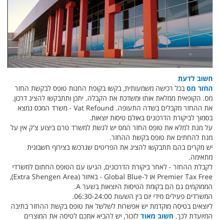
חשוב לדעת
החזר מס
בכל רכישה משמעותית, בקשו בקופת החנות טופס לבקשת החזר
מס. הקופאית ממלאת אותו ומשדכת את הקבלה. יתכן ותתבקשו להציג דרכון.
את ההחזר מקבלים בשדה התעופה. Vat Refound - משרד המכס נמצא
בסמוך לביקורת הדרכונים באולם טיסות יוצאות.
על מנת למלא את טופס החזר המס יש לגשת למשרד טרם ביצוע צ'ק אין על
מנת להחתים את טופס בקשת ההחזר.
יש מקרים בהם תתבקשו להציג את הפריטים שנרכשו בצירוף חשבונית
מתאימה.
לקבלת ההחזר - לאחר ביקורת הדרכונים, הגיעו עם הטופס החתום למשרדי
Premier Tax Free או ל-Global Blue - באיזור (Extra Shengen Area),
הממוקמים גם הם בקומת הטיסות היוצאות בשער A.
המשרדים פעילים מידי יום בין השעות 06:30-24:00.
ליוצאים בטיסה מוקדמת יש אפשרות לשלשל את טופס בקשת ההחזר בתיבה
המיועדת לכך.
חשוב מאוד
לזכור, יש להביא אתכם לטיסה את המוצרים