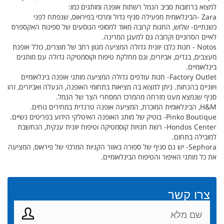
למצוא ברחובות סביב הנמל רשתות אופנה ומותגים כמו:
Zara -הבינלאומית מפעילה סניף גדול ומרכזי בפיראוס, שנפתח לפני
כשנתיים- שלוש, החנות קרובה מאוד למסופי הנוסעים של ספינות האקספרס
לאיים הסרוניים וקרובה גם למעגן המרינה.
Notos - חנות כלבו יוונית גדולה המציעה מגוון רחב של מוצרים, כולל אופנת
מעצבים, בגדים, אביזרים, וגם מחלקת טיפוח וקוסמטיקה גדולה עם מותגים
בינלאומיים.
Factory Outlet- חנות עודפים גדולה המציעה מותגי אופנה בינלאומיים
ויווניים בהנחות. ניתן למצוא בה מציאות בתחומי האופנה, הנעלה ואביזרים, זהו
סניף שנמצא מעט מזרחה מהמרכז המסחרי הצר של הנמל.
H&M, הבינלאומית המוכרת, המציעה אופנה טרנדית במחירים נוחים.
Pinko Boutique- בוטיק של מותג האופנה האיטלקי הידוע בפריטים נשיים.
Hondos Center- רשת חנויות קוסמטיקה וטיפוח יוונית ענקית, הנחשבת
למובילה בתחום.
Sephora- יש גם סניף של ספורה באזור הקניות המרכזי של פיראוס, המציעה
את כל מותגי האיפור והטיפוח הבינלאומיים.