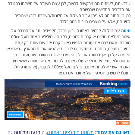
שרכשתם, לעיתים הם מבקשים לראות, לכן עצה חשובה אל תשלחו במזוודה
את הדברים החדשים שרכשתם.
כמו כן, החזר מס לא ניתן עבור תשלום על מלונות/השכרת רכב/ שירותים
למיניהם, אלא על מוצרים חייבים במס בלבד.
טיסה
עם נוזלים/ קרמים באתונה, וביוון בכלל, מקפידים יתר על המידה על
איסור העלאת נוזלים או קרמים למטוס, כל מה שמיליליטר אחד מעל 100cc
מוחרם. תארו לכם את עוגמת הנפש כאשר קרם יקר שרכשתם רק עתה
במיטב כספכם, מוחרם. זה תקף גם לדברים שהגיעו אתכם מהארץ - בארץ אין
הקפדה על כך אך בחזור מאד. לכן הקפידו לשלוח במזוודה שנוסעת בבטן
המטוס ולא בתיק או טרולי שעולה איתכם לטיסה. אם אין מזוודה ששולחים,
דאגו מראש לא לקחת איתכם נוזלים מעל 100cc לבקבוק (או שפורפרת).
ותוכלו לרכוש בדיוטי פרי של אתונה אם תרצו.
ראו גם את עמוד:
מלונות מומלצים באתונה
, הימנעו ממלונות גם