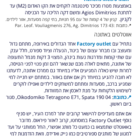
באמצעות מטרו מכיכר סינטגמה לוקחים את הקו האדום (M2) עד
לתחנת Agios Dimitrios ומשם דקה הליכה עד הכניסה
לקניון.
קניון של 4 קומות של עם 95 חנויות, בתי קפה מסעדות, אזור לילדים.
📍כתובות :Par. Leof. Vouliagmenis 276, Ag. Dimitrios 173 43
אווטלטים באתונה
נתחיל עם
F
actory outlet
א
חד הגדולים
באירופה, מתחם גדול
ומעוצב ובו מבחר עצום של ביגוד, הנעלה וציוד ספורט, חלל ענק
עם שתי קומות ומדרגות נעות בינהן, המצוי 3 דקות מנמל התעופה
של אתונה, מתאים לאלה מכם שנשאר להם זמן פנוי לפני הטיסה,
למרות שיש כאלה המגיעים אליו במיוחד גם ממרכז אתונה, לדעתנו
לא חובה להגיע במיוחד רק אם אתם באזור. ב
מתחם יש חנייה למי
שמגיע ברכב, מסעדות ומתחם למשחקים לילדים ואפילו לוקרים
לשימוש הלקוחות על מנת לאכסן את המזוודות.
📍
כתובת
:
Oikodomiko Tetragono E71, Spata 190 04, סגור
ביום ראשון.
אם אתם מעדיפים להישאר קרובים יותר למרכז העיר, יש סניף
נוסף Factory Outlet במוסחטו, קרוב לאזור פיראוס. מדובר
באאוטלט שתמצאו בו כמעט כל מותג אפשרי, החל ממותגי על ועד
למגוון של מותגים ספורטיבים כמו נייק ואדידס. וזאת הזדמנות למי