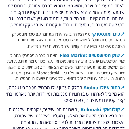
לאחד המעניינים שבה, והוא מצויי ממש במרכז אתונה. הבונוס למי
שמתעייף מההמולה הוא שמארמו יוצאים רחובות קטנים וקסומים
עם חנויות בוטיקיות ויותר מקומיות, שתמיד מעניין לעבור דרכן וגם
בתי קפה מעוצבים, מסעדות וטברנות קטנות, אזור שוקק ומומלץ.
📍
כיכר מונסטרקי
סוף המדרחוב של ארמו מתחבר עם כיכר מונוסטרקי
(תזהרו מכייסים) תוכלו למצוא ממש בכיכר את חנות הצעצועים היוונית
מוסטקס Moustakas עם 4 קומות של צעצועים לכל הגילאים.
📍
שוק הפישפשים Flea Market
-
מאחורי כיכר מוניסטרקי מתחיל
שוק הפישפשים שיש בו הרבה חנויות מזכרות ונעלי ספורט ופחות וינטג׳. אבל
אם תמשיכו פנימה תגיעו לרחבה ששם יש מציאות יד 2 אמיתיות. ביום ראשון
ישנו שוק פישפשים מורחב שמתחיל בכיכר Monastiraki, וממשיך מערבה
ממנה, מי שאוהב ענתיקות יכול למצוא שלל פריטים שיעלו בו נוסטלגיה.
📍
רחוב איולו Aiolou
החלק העליון שלו מתחיל מכיכר סינטגמה,
הוא מקביל לארמו ויש בו חנויות מגניבות ומיוחדות יותר מארמו, בתי
קפה קטנים ומעוצבים, לא לפספס.
📍
קולונאקי Kolonaki
:
,
השכונה הכי שיקית, יוקרתית ואלגנטית
שם תראו בבתי הקפה את האלפיון העליון האלגנטי של אתונה.
השכונה שוכנת צפונית מזרחית לכיכר סינטאגמה,
ממוקמת
למרגלות הר ליקאביטוס. לאורך רחוב Voukourestiou תמצאו