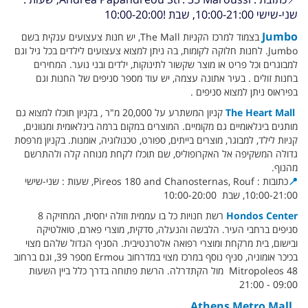
שני-שישי 10:00-21:00,
שבת !10:00-20:00
Jumbo
בצמוד למרכז הקניות The Mall, יש חנות צעצועים ענקית בשם
Jumbo. לחנות חלוקה לקומות, בה ניתן למצוא צעצועים לילדים בכל גיל וגם
למבוגרים וכל פריט או מוצר שקשור לתינוקות, ילדים ובני נוער. המחירים
בחנות זולים . בעיר אתונה עצמה, יש עוד מספר סניפים של החנות וגם
בפיראוס ניתן למצוא סניפים .
The Heart Mall
קניון המשתרע על 20,000 מ"ר , בקניון תוכלו למצוא גם
מותגים בינלאומיים גם מקומיים. המוצרים במקום ברמה בינלאומית ומגוונים,
קניות לילד, למבוגר, מוצרים בייתים, ספורט, טכנולוגיה, אומנות. בקניון מרפסת
גדולה המשקיפה אל האקרופוליס, שם תוכלו לקחת מנוחה קלה ולהתרשם
מהנוף.
📍
כתובות : Pireos 180 and Chanosternas, Rouf, שעות : שני-שישי
10:00-21:00, שבת 10:00-20:00
Hondos Center
רשת חנויות כל בו עממית וזולה יחסית, המחזיקה 8
סניפים ברחבי העיר. הלבשה והנעלה, סדקית, מוצרי פארם, טואלטיקה
ובישום, בית מרקחת ומוצרי רפואה אלטרנטיבית. הסניף הגדול שלהם מצוי
בכיכר אומוניה, סניף נוסף במרכז מצוי במדרחוב Ermou מספר 39, וגם ברחוב
Mitropoleos 48 מול הקתדרלה. הרשת פתוחה בדרך כלל ביין השעות
09:00 - 21:00
Athens Metro Mall