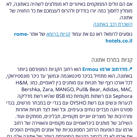
אם הם זולים הממוקמים באיזורים לא מומלצים לשהיה באתונה, לא
מומלץ לחסוך כמה יורו בודדים ולהרוס לעצמכם את כל החוויה של
אתונה.
השכרת רכב באתונה
נוסעים לרומא? ראו גם את עמוד
קניות ברומא
של אתר
rome-
hotels.co.il
קניות במרכז אתונה
📍
מדרחוב ארמו Ermou
הוא רחוב הקניות המפורסם ביותר
באתונה, הוא מתחיל בכיכר סינטאגמה ונמשך עד כיכר מונסטיראקי,
לכל אורכו רצף של חנויות עם מותגים בין לאומיים, כמו:
H&M,
Bershka, Zara, MANGO, Pull& Bear, Adidas, MAC,
Sephora וגם רשתות מקומיות כמו
BSB שהיא רשת מדליקה
לנערות ונשים וגם רשת OYSHO עם בגדי ים במבחר מרשים, בגדי
ספורט ויוגה מבדים נוחים ונעימים. וכל זאת
לצד חנויות אחרות
ומרהיבות של מוצרים יווניים מקומיים, תבלינים, ממתקים ועוד.
השילוב של מותגים בינלאומיים עם מקומיים והאווירה של רחוב
ארמו עם הופעות הרחוב הספונטניות של אמנים מקומיים הופכים
את ארמו לא רק לרחוב הקניות המפורסם ביותר של אתונה אלה גם