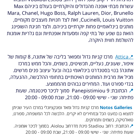
עשרות מבתי אופנה מהגדולים והיוקרתיים בעולם
ביניהם Max
Mara, Chanel, Hugo Boss, Ralph Lauren, Dior, Brunello
Cucinelli, Louis Vuitton, זאת לצד חנויות מעצבים מקומיים,
מותגים בינלאומיים פחות יוקרתיים ביניהם. ולצד חגיגת השופינג
הזאת גם שפע של בתי קפה ומסעדות אופנתיות וגם גלריות אומנות
להשלמת חווית היוקרה.
📍
Attica
מרכז קניות גדול ומפואר בליבה של אתונה,
8 קומות של
איפור, שעונים, נעליים, תכשיטים, בשמים, והכל ממש במרכז
אתונה!
בנוי בסטנדרט בינלאומי גבוה ובעל עיצוב פנים מרשים.
מכיל את מרבית המותגים האיכותיים בתחומי ההלבשה, ההנעלה,
בגדי ספורט ועוד. המחירים גבוהים מהממוצע.
📍
הכתובת: Panepistimiou 9 סמוך לכיכר סינטגמה. שעות
פתיחה: שני - שישי 09:00 - 21:00, שבת 09:00 - 20:00
Notos Galleries
מרכז קניות גדול ומאד ופונקציונלי במרכז העיר שניתן
למצוא בו כמעט הכל ובמחירים לא יקרים. הלבשה לכל המשפחה, ספורט,
טואלטיקה, בשמים ותמרוקים.
📍
הכתובת: רחוב Stadiou פינת מדרחוב Aiolou. בסמוך לכיכר אומוניה.
שעות פתיחה: שני - שישי 09:00 - 21:00, שבת 09:00 - 20:00