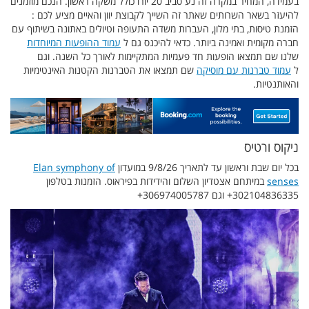
בעמידה, המחיר במקרה זה נע סביב 20 יורו כולל משקה ראשון. הנכם מוזמנים
להיעזר בשאר השרותים שאתר זה השייך לקבוצת יוון והאיים מציע לכם :
הזמנת טיסות, בתי מלון, העברות משדה התעופה וטיולים באתונה בשיתוף עם
חברה מקומית ואמינה ביותר. כדאי להיכנס גם ל
עמוד ההופעות המיוחדות
שלנו שם תמצאו הופעות חד פעמיות המתקיימות לאורך כל השנה. וגם
ל
עמוד טברנות עם מוסיקה
שם תמצאו את הטברנות הקטנות האינטימיות
והאותנטיות.
ניקוס ורטיס
בכל יום שבת וראשון עד לתאריך 9/8/26 במועדון
Elan symphony of
senses
במיתחם אצטדיון השלום והידידות בפיראוס. הזמנות בטלפון
302104836335+ וגם 306974005787+