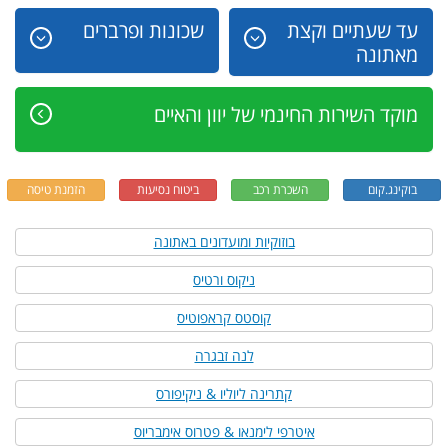
עד שעתיים וקצת
שכונות ופרברים
מאתונה
מוקד השירות החינמי של יוון והאיים
בוקינג.קום
השכרת רכב
ביטוח נסיעות
הזמנת טיסה
בוזוקיות ומועדונים באתונה
ניקוס ורטיס
קוסטס קראפוטיס
לנה זבגרה
קתרינה ליוליו & ניקיפורס
איטרפי לימנאו & פטרוס אימבריוס