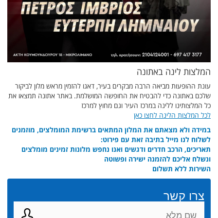
המלצות לינה באתונה
עונת ההופעות מביאה הרבה מבקרים בעיר, דאגו להזמין מראש מלון לביקור
שלכם באתונה כדי להבטיח את החופשה המושלמת. באתר אתונה תמצאו את
כל המלצותינו ללינה במרכז העיר וגם מחוץ למרכז
לכל המלצות הלינה לחצו כאן
במידה ולא מצאתם את המלון המתאים ברשימת המומלצים, מוזמנים
לשלוח לנו מייל בתיבה זאת עם פירוט:
תאריכים, הרכב חדרים ודגשים ואנו נחפש מלונות זמינים מומלצים
ונשלח אליכם להזמנה ישירה ופשוטה
השירות ללא תשלום