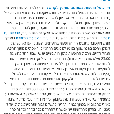
מידע על הופעות באתונה, מומלץ לקרוא :
באופן כללי הפעילות במועדוני
הבוזוקי הגדולים מתחילה החל מאמצע חודש אוקטובר עד אמצע חודש אפריל
(סביב הפסחא). החל מחודש מאי ניתן לראות הופעות במועדונים המרוכזים
בעיקר לאורך החוף. מומלץ להתקשר ולברר ישירות במועדון אם אכן אין שינוי
והמופע מתקיים כמתוכנן. מלבד המועדונים והבוזוקיות, ניתן להנות ממוסיקה
חיה לאורך כל השנה בטברנות קטנות אשר חלקן נמצאות בעמוד,
טברנות עם
מוסיקה
וגם מהופעות מיוחדות וחד פעמיות
בעמוד ההופעות המיוחדת
במהלך
חודש אוקטובר מתגבש לוח ההופעות במועדונים השונים. אנו כאן נשתדל
לעדכן אתכם באופן שוטף בנוגע למופעים המרכזיים והאיכותיים מתוך ההיצע
הגדול הקיים. מרבית ההופעות מתקיימות בימים שישי ושבת החל מהשעה
23:00 (אלא אם כן צויין אחרת). רצוי מאד להגיע למקום עד השעה הזאת
למרות שההופעה מתחילה בדרך כלל עם זמרי חימום. בכל אופן מומלץ
להתקשר ולהזמין מקום מראש בין שבוע לשבועיים לפני מועד ההופעה.
(הקידומת ליוון היא 0030) רצוי מאד גם לוודא קודם ההגעה באם לא חלו
שינויים כלשהם בתכנית. בחלק קטן מהמקומות מתקיימות הופעות גם בימי
חמישי בערב, ובחלק אחר גם בימי ראשון בצהריים. המחירים נקובים בדרך כלל
לזוג או ל 4 אנשים. המחיר לזוג נע בדרך כלל בין 80 ל 100יורו והוא כולל
בקבוק יין ולעיתים גם צלחת פיצוחים או פירות, המחיר לשולחן ל 4 אנשים נע
בהתאמה, בין 170 ל 200 יורו, כולל בקבוק ויסקי או וודקה 750 מ"ל. לישיבה
באזורי פרימיום או בסמוך לבמה, תדרשו לתשלום גבוה יותר משמעותית, עד ל
350 יורו. בחלק מהמקומות יש אפשרות להתמקם בבר ובדרך כלל זה כרוך