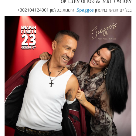
איטרפי לימנאו & פטרוס אימבריוס
בכל יום חמישי במועדון
Spaggos
. הזמנות בטלפון 302104124001+