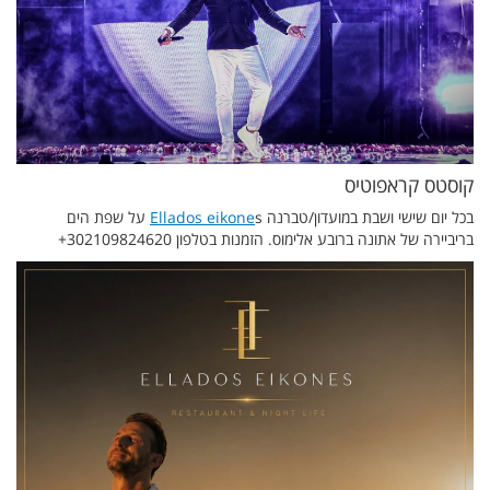
קוסטס קראפוטיס
בכל יום שישי ושבת במועדון/טברנה
Ellados eikone
s על שפת הים
בריביירה של אתונה ברובע אלימוס. הזמנות בטלפון 302109824620+