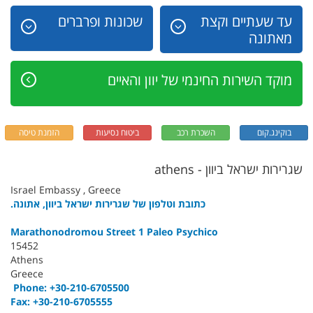
עד שעתיים וקצת
שכונות ופרברים
מאתונה
מוקד השירות החינמי של יוון והאיים
בוקינג.קום
השכרת רכב
ביטוח נסיעות
הזמנת טיסה
שגרירות ישראל ביוון - athens
Israel Embassy , Greece
כתובת וטלפון של שגרירות ישראל ביוון, אתונה.
Marathonodromou Street 1 Paleo Psychico
15452
Athens
Greece
Phone: +30-210-6705500
Fax: +30-210-6705555