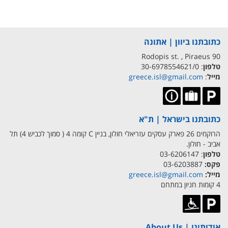
כתובתנו ביוון | אתונה
90 Rodopis st. , Piraeus
טלפון
: 30-6978554621/0
מייל
:
greece.isl@gmail.com
כתובתנו בישראל | ת"א
הרוקמים 26 פארק עסקים עזריאלי חולון, בניין C קומה 4 ( סמוך לכביש 4) תל
אביב - חולון.
טלפון
: 03-6206147
פקס:
03-6203887
מייל:
greece.isl@gmail.com
4 קומות חניון במתחם
אודותינו | About Us