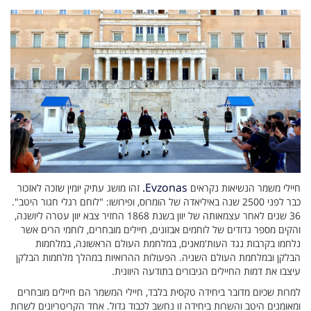
Evzonas.
חיילי משמר הנשיאות נקראים
זהו מושג עתיק יומין שזכה לאזכור
כבר לפני 2500 שנה באיליאדה של הומרוס, ופירושו: "לוחם רגלי חגור היטב".
36 שנים לאחר עצמאותה של יוון בשנת 1868 החזיר צבא יוון עטרה ליושנה,
והקים מספר גדודים של לוחמים אבזונים, חיילים מובחרים, לוחמי הרים אשר
נלחמו בקרבות נגד העות'מאנים, במלחמת העולם הראשונה, במלחמות
הבלקן ובמלחמת העולם השניה. הפעולות ההרואיות במהלך מלחמות הבלקן
עיצבו את דמות החיילים הגיבורים בתודעה היוונית.
למרות שכיום מדובר ביחידה טקסית בלבד, חיילי המשמר הם חיילים מובחרים
ומאומנים היטב והשרות ביחידה זו נחשב לכבוד גדול. אחד הקריטריונים לשרות