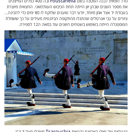
Foustanella
כולל חצאית לבנה המכונה בשם
ובה 400 כפלים המייצגים
את מספר השנים שבהן יוון הייתה תחת הכיבוש העות'מאני. החצאית מיוצרת
בעבודת יד אצל אמן מיוחד, יודעי דבר טוענים שלוקח לו 80 ימים כדי להכינה...
ציורים על גבי אגרטלים שהתגלו מהתקופה הביזנטית מעידים על כך ששמלת
הפוסטנלה הייתה בשימוש בשטחים היוונים עוד במאה ה12 לספירה.
Tsarouchia
הנעליים של חיילי האבזונס נקראות
משקלן מעל 3 ק"ג.