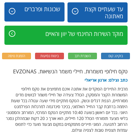
עד שעתיים וקצת
שכונות ופרברים
מאתונה
מוקד השירות החינמי של יוון והאיים
בוקינג.קום
השכרת רכב
ביטוח נסיעות
הזמנת טיסה
טקס חילופי משמרות. חיילי משמר הנשיאות. EVZONAS
כתב וצילם: ארנון אריאלי
מרבית התיירים הפוקדים את אתונה אינם מחמיצים את טקס חילופי
המשמרות הקצר והמסקרן, הכולל צעידה של חיילי משמר לבושים מדים
מסורתיים, הנפת דגלים ונשק. הטקס מתקיים מידי שעה עגולה בכל שעות
היממה ברחבת קבר החייל האלמוני, בכיכר סינדגמה למרגלות הפרלמנט
היווני. בכל יום ראשון בשעה 10:40 מתקיים הטקס המרכזי, המורחב והססגוני
בליווי מצעד תזמורתי הכולל 120 חיילים, הוא אורך כ 20 דקות שבמהלכן נסגר
הרחוב לתנועה. המוני תיירים מתמקמים במקום מבעוד מועד כדי לתפוס
עמדות תצפית טובות לצפיה וצילום.