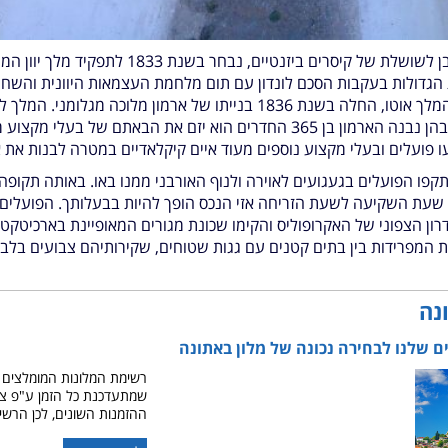
גדולות בעקבות הסכם לונדון עם תום מלחמת העצמאות היוונית והשחר
בהתאם לרקע ולמסורת ממנו בא המלך אוטו, החלה בשנת 1836 בנייתו של ארמ
אזרחי אתונה ובמהלך 6 השנים שבהן נבנה הארמון בן 365 החדרים הוא יזם את ה
ו פועלים ובעלי מקצוע נוספים מעוד איים קיקלאדיים במטרה לבנות א
קפו הפועלים בגעגועים לאוירה ולנוף האורבני ממנו באו. באותה תקופה
 שעת השקיעה לשעת הזריחה אזי הנכס הופך להיות בבעלותך. הפועלים 
ן הצפוני של האקרופוליס והקימו שכונת מגורים המאופיינת בארכיטקטו
ת המפרידות בין בתים קטנים עם גגות שטוחים, שקירותיהם צבועים בלבן 
נה
ם שלנו לבחירה נכונה של מלון באתונה
רשימת המלונות המומלצים 
שמתעדכנת כל הזמן ע"פ צי
ההזמנות השונים, לכן הרשי