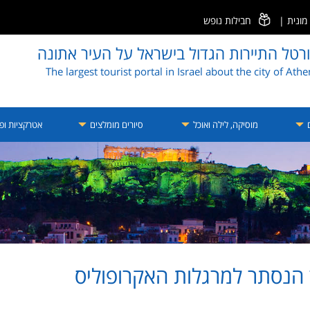
ונית
|
חבילות נופש
רטל התיירות הגדול בישראל על העיר אתונה
The largest tourist portal in Israel about the city of Ath
ם
מוסיקה, לילה ואוכל
סיורים מומלצים
אטרקציות ופע
 הנסתר למרגלות האקרופוליס