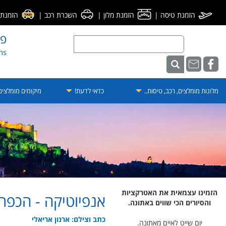
הזמנת טיסה
|
הזמנת מלון
|
השכרת רכב
|
הזמנת מ
פו
ens
מלונות מומלצים, רכב, טיסות..
כדאי לדעת!
מיקומים מומלצי
הזמינו עצמאית את האטרקציות
אנפיוטיקה - הכפר
והסיורים הכי שווים באתונה.
כתב וצילם: ארנון אריאלי
יום שייט לאיים מאתונה.