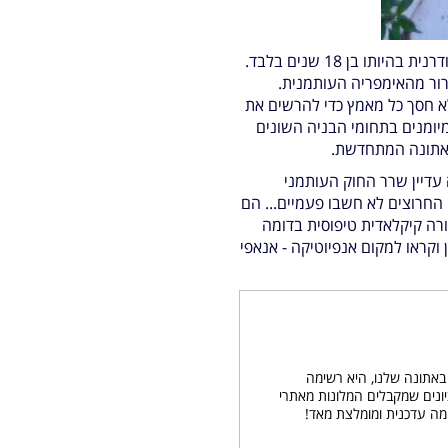
אוטו פרידריך, אציל ונסיך אוסטרי בן לשושלת של קיסרים ביזנטיים, נבחר בשנת 1833 לתפקיד מלך יוון המודרנית בהיותו בן 18 שנים בלבד.
ור מהאימפריה העותמנית.
ון מלוכה מגלומני. המלך לא חסך כל מאמץ כדי להרשים את
באתם של בעלי מקצוע מיומנים בתחומי הבניה השונים
ת אתונה המתחדשת.
 עדיין שרר החוק העותמני
החרוצים לא חשבו פעמיים... הם
רה קיקלאדית טיפוסית בדומה
וקראו למקום אנפיוטיקה - אנאפי
באתונה שלנו, היא רשימה
ונים שמקבלים המלונות מאתרי
מה עדכנית ומומלצת מאד!