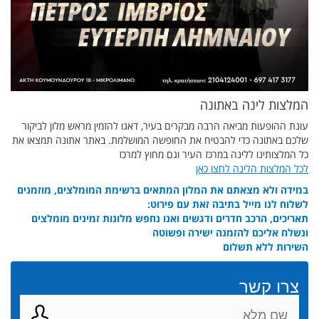
המלצות לינה באתונה
עונת ההופעות מביאה הרבה מבקרים בעיר, דאגו להזמין מראש מלון לביקור
שלכם באתונה כדי להבטיח את החופשה המושלמת. באתר אתונה תמצאו את
כל המלצותינו ללינה במרכז העיר וגם מחוץ למרכז
לכל המלצות הלינה לחצו כאן
במידה ולא מצאתם את המלון המתאים ברשימת המומלצים, מוזמנים
לשלוח לנו מייל בתיבה זאת עם פירוט:
תאריכים, הרכב חדרים ודגשים ואנו נחפש מלונות זמינים מומלצים
ונשלח אליכם להזמנה ישירה ופשוטה
השירות ללא תשלום