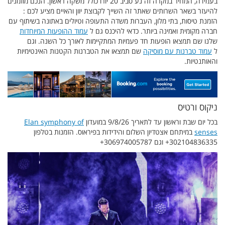
בעמידה, המחיר במקרה זה נע סביב 20 יורו כולל משקה ראשון. הנכם מוזמנים
להיעזר בשאר השרותים שאתר זה השייך לקבוצת יוון והאיים מציע לכם :
הזמנת טיסות, בתי מלון, העברות משדה התעופה וטיולים באתונה בשיתוף עם
חברה מקומית ואמינה ביותר. כדאי להיכנס גם ל
עמוד ההופעות המיוחדות
שלנו שם תמצאו הופעות חד פעמיות המתקיימות לאורך כל השנה. וגם
ל
עמוד טברנות עם מוסיקה
שם תמצאו את הטברנות הקטנות האינטימיות
והאותנטיות.
ניקוס ורטיס
בכל יום שבת וראשון עד לתאריך 9/8/26 במועדון
Elan symphony of
senses
במיתחם אצטדיון השלום והידידות בפיראוס. הזמנות בטלפון
302104836335+ וגם 306974005787+