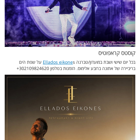
קוסטס קראפוטיס
בכל יום שישי ושבת במועדון/טברנה
Ellados eikone
s על שפת הים
בריביירה של אתונה ברובע אלימוס. הזמנות בטלפון 302109824620+