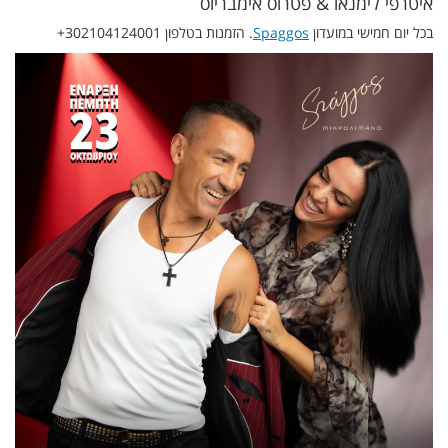
איטרפי לימנאו & פטרוס אימבריוס
בכל יום חמישי במועדון
Spaggos
. הזמנות בטלפון 302104124001+