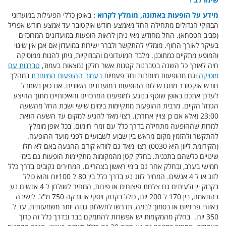
מידע על הופעות באתונה, מומלץ לקרוא :
באופן כללי הפעילות במועדוני
הבוזוקי הגדולים מתחילה החל מאמצע חודש אוקטובר עד אמצע חודש אפריל
(סביב הפסחא). החל מחודש מאי ניתן לראות הופעות במועדונים המרוכזים
בעיקר לאורך החוף. מומלץ להתקשר ולברר ישירות במועדון אם אכן אין שינוי
והמופע מתקיים כמתוכנן. מלבד המועדונים והבוזוקיות, ניתן להנות ממוסיקה
חיה לאורך כל השנה בטברנות קטנות אשר חלקן נמצאות בעמוד,
טברנות עם
מוסיקה
וגם מהופעות מיוחדות וחד פעמיות
בעמוד ההופעות המיוחדת
במהלך
חודש אוקטובר מתגבש לוח ההופעות במועדונים השונים. אנו כאן נשתדל
לעדכן אתכם באופן שוטף בנוגע למופעים המרכזיים והאיכותיים מתוך ההיצע
הגדול הקיים. מרבית ההופעות מתקיימות בימים שישי ושבת החל מהשעה
23:00 (אלא אם כן צויין אחרת). רצוי מאד להגיע למקום עד השעה הזאת
למרות שההופעה מתחילה בדרך כלל עם זמרי חימום. בכל אופן מומלץ
להתקשר ולהזמין מקום מראש בין שבוע לשבועיים לפני מועד ההופעה.
(הקידומת ליוון היא 0030) רצוי מאד גם לוודא קודם ההגעה באם לא חלו
שינויים כלשהם בתכנית. בחלק קטן מהמקומות מתקיימות הופעות גם בימי
חמישי בערב, ובחלק אחר גם בימי ראשון בצהריים. המחירים נקובים בדרך כלל
לזוג או ל 4 אנשים. המחיר לזוג נע בדרך כלל בין 80 ל 100יורו והוא כולל
בקבוק יין ולעיתים גם צלחת פיצוחים או פירות, המחיר לשולחן ל 4 אנשים נע
בהתאמה, בין 170 ל 200 יורו, כולל בקבוק ויסקי או וודקה 750 מ"ל. לישיבה
באזורי פרימיום או בסמוך לבמה, תדרשו לתשלום גבוה יותר משמעותית, עד ל
350 יורו. בחלק מהמקומות יש אפשרות להתמקם בבר ובדרך כלל זה כרוך