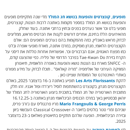
מופעים, קונצרטים והופעות בנושא חג המולד
מדי שנה מתקיימים מופעים
והופעות בנושא חג המולד במספר מקומות באתונה לרבות הצגות, קונצרטים,
מופעי בלט וכו' אשר נערכים בפנים ובחוץ ברחבי אתונה. בעוד שחלק
מהאירועים הללו בחינם, אחרים דורשים לקנות את הכרטיס מראש, ממליצים
לבדוק מראש באונליין, כמה מהמקומות בהם נערכים המופעים הם: אולם
הקונצרטים הלאומי, מגרון מוסיקיס, במרכז אתונה, מארח מופעי אופרה ובלט
כמו מפצח האגוזים, אגם הברבורים וכו'. אפשרויות אחרות כוללות את דיסני על
הקרח בזירת Tae-Kwan Do בפרבר הדרומי של פלירו. כפי שהצענו קודם,
ה- SNFCC מארח גם הצגות נושא והופעות באופרה הלאומית, תיאטרון
המוזיקה העירוני של אולימפיה "מריה קאלאס" . תוכלו לבדוק על מידע מפורט
באתרי האינטרנט של המוסדות שציינו כאן .
להקת
Les Arts Florissants
תופיע באתונה ב-16 בדצמבר 2025, באולם
הקונצרטים מגרון, בקונצרט בהשתתפות לוסיל ריצ'רדו ופול אגניו. זהו חלק
מתוכנית האורטוריה של חג המולד.בתוכנית ביצוע האורטוריה לחג המולד של
יוהאן סבסטיאן באך במרכז הכנסים הבינלאומי מגרון באתונה ב-16.12.25
Mario Frangoulis & George Perris
מריו פרנגוליס עם ג'ורג׳ פריס,
שניהם זמרי טנור בולטים בז׳אנר ה-Classical Crossover העכשווי ביוון
ובזירה הבינלאומית. הופעה שלהם תתקיים בתיאטרון פאלאס ב-23 בדצמבר
2025.
לכו
למסיבת בוזוקיה
עד השעות הקטנות של ה-1 בינואר באחד מהטברנות