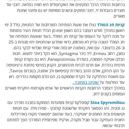
ברחובות ההולכי הרגל המקיפים את האקרופוליס היא חוויה נפלאה. דוכני של
מוצרים בעבודות יד, דוכני מתוקים ובשנים מסוימות יש גם ומיצגי אמנות
מוארים.
קניות חג המולד
נצלו את שעות הפתיחה המורחבות של החנויות, כולל 3 ימי
ראשון במהלך חודש דצמבר בהם האופן יוצא מן הכלל חנויות העיר פתוחות
על מנת להקל על העומס של קניות חג המולד. בעוד ששעות הפתיחה של
חג המולד השנה עדיין לא פורסמו, כדאי שתדעו שהחנויות יהיו סגורות ב-25
וב-26 בדצמבר. עם זאת, באתונה יש כמה אזורי קניות שכדאי לבקר בהם.
כמובן, רחוב Ermou, ליד כיכר Syntagma, הוא הקל ביותר למצוא. חנות
הכלבו אטיקה הסמוכה, בשדרת Panepistimiou, היא גם נקודת קניות
מרכזית נהדרת. אם תרצו לברוח מההמונים, הקניון במרוסי (תחנת נרציוטיסה
על הקו הירוק), אולם הזהב בשדרת קיפיסיאס ולב אתונה, בטברוס Tavros,
עם משטח ההחלקה על הקרח שממוקם בו, הם כולם מקומות נהדרים. ראו
עוד המלצות על
שופינג באתונה .
במהלך דצמבר הרחובות הקניות הראשיים של ארמו ווקורסטיו היוקרתי מוארים
ועמוסים בקונים לחג.
Stoa Spyromiliou
קומפלקס קניות ומסעדות הממוקם במבנה מודרני עם
גג זכוכית. זהו הפסאג׳ היוקרתי שלשכונת קולונקי - ספירו מילו. עם חנויות
וקישוטים ובית המותגים ״אטיקה״, בעוד שהשם ״סטואה״ מקורו באדריכלות
היוונית העתיקה עבור שביל מקורה, ארקייד ספירומיליו המודרני הפך למתחם
תרבותי עכשווי.‏