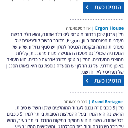
- - - - - - - - - - - - - - - - - - - - -
Ergon House
|
איזור סינטאגמה
מלון ארגון שוכן ברחוב מיטרופוליס בלב אתונה, והוא חלק מרשת
מעדניות מפורסמת ביוון, Ergon, מדובר ברשת קולינארית של
מעדניות גורמה ובקומת הכניסה למלון יש סניף גדול ומשקע של
המעדניה שכולל גם מסעדה המגישה מנות מרעננות, קלילות
ממוצרי המעדניה. המלון בוטיקי מדורג ארבעה כוכבים, הוא מעוצב
באופן מודרני. על גג המלון יש מסעדה נוספת גם היא באותו הסגנון
של תפריט קליל וחדשני.
- - - - - - - - - - - - - - - - - - - - -
Grand Bretagne |
כיכר סינטאגמה
מלון 5 כוכבים זה נכנס לעמוד המומלצים שלנו משלוש סיבות,
הראשונה הוא המלון בעל ההמלצות הטובות ביותר למלון 5 כוכבים
בכל אתונה. השנייה הוא ממוקם במיקום המרכזי ביותר בעיר, ממש
על כיכר סינטגמה ומול בית הפרלמנט, והשלישית המלון מציע