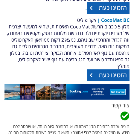
CocoMat BC
אקרופוליס
|
מלון 5 כוכבים מרשת CocoMat האיכותית, שהיא למעשה יצרנית
של מזרנים יוקרתיים ולה גם רשת מלונות בוטיק מקסימים באתונה,
וזה הגדול והמרכזי שביניהם. נמצא 2 דקות ממוזיאון האקרופוליס
במיקום נוח מאד. חדרים מעוצבים, החדרים הגבוהים כוללים גם
מרפסת עם נוף לאקרופוליס. ארוחת הבוקר יצירתית וטובה. במלון
גם ספא וחדר כושר ועל הגג בריכה עם נוף ישיר לאקרופוליס,
מומלץ.
צור קשר
רוצים עזרה בבחירת מלון באתונה? או בהזמנת סיור מיוחד, או שחסר לכם
מידע או המלצה נוספת לגבי אתונה? השאירו פנייה בשרות הלקוחות החינמי