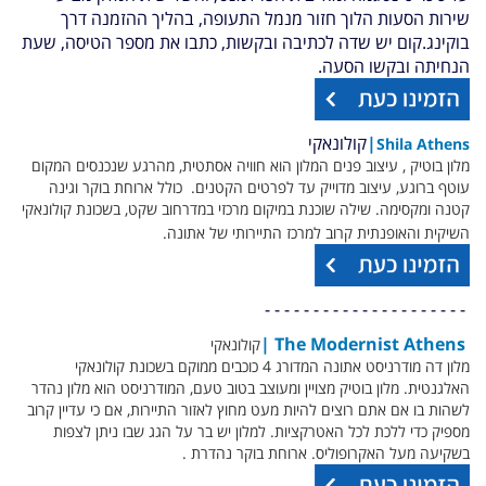
שירות הסעות הלוך חזור מנמל התעופה, בהליך ההזמנה דרך
בוקינג.קום יש שדה לכתיבה ובקשות, כתבו את מספר הטיסה, שעת
הנחיתה ובקשו הסעה.
|
קולונאקי
Shila Athens
מלון בוטיק , עיצוב פנים המלון הוא חוויה אסתטית, מהרגע שנכנסים המקום
עוטף ברוגע, עיצוב מדוייק עד לפרטים הקטנים. כולל ארוחת בוקר וגינה
קטנה ומקסימה. שילה שוכנת במיקום מרכזי במדרחוב שקט, בשכונת קולונאקי
השיקית והאופנתית קרוב למרכז התיירותי של אתונה.
- - - - - - - - - - - - - - - - - - - - -
|
The Modernist Athens
קולונאקי
מלון דה מודרניסט אתונה המדורג 4 כוכבים ממוקם בשכונת קולונאקי
האלגנטית. מלון בוטיק מצויין ומעוצב בטוב טעם, המודרניסט הוא מלון נהדר
לשהות בו אם אתם רוצים להיות מעט מחוץ לאזור התיירות, אם כי עדיין קרוב
מספיק כדי ללכת לכל האטרקציות. למלון יש בר על הגג שבו ניתן לצפות
בשקיעה מעל האקרופוליס. ארוחת בוקר נהדרת .