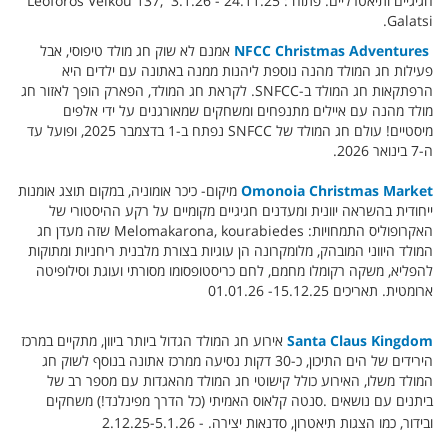
חגיגיים ותיאטרליים. פתוח : 24.11.25 - 3.1.26 Leoforos Veikou 137,
Galatsi.
NFCC Christmas Adventures
אמנם לא שוק חג מולד טיפוסי, אבל
פעילות חג המולד מהנה נוספת ליהנות ממנה באתונה עם ילדים היא
הרפתקאות חג המולד ב-SNFCC. לקראת חג המולד, הפארק הופך לאזור חג
מולד מהנה עם איילים מתנפחים ומשחקים שמאורגנים על ידי אלפים
מיסטיים! עולם חג המולד של SNFCC נפתח ב-1 בדצמבר 2025, ופועל עד
ה-7 בינואר 2026.
Omonoia Christmas Market
מיקום- כיכר אומוניה, במקום תוצג אומנות
ייחודית בהשראה יוונית ומעדנים חגיגיים מקומיים על רקע ההיסטורי של
האקרופוליס התמחויות: Melomakarona, kourabiedes שזה מעדן חג
המולד היווני המובהק, מלומקרונה הן עוגיות בצורת מלבנית ריחניות ומתוקות
להפליא, משקה רקומלו מחמם, לחם כריסטופסומו מסורתי ועוגת וסילופיטה
ארומטית. תאריכים 15.12.25- 01.01.26
Santa Claus Kingdom
אירוע חג המולד הגדול ביותר ביוון, מתקיים במרכז
הירידים של הים התיכון, כ-30 דקות נסיעה ממרכז אתונה בנוסף לשוק חג
המולד משלו, האירוע כולל קישוטי חג המולד מהאגדות עם מספר רב של
ביתנים עם נושאים .סנטה קלאוס האמיתי (כל הדרך מפינלנד!) משחקים
ובידור, כמו הצגות תיאטרון, סדנאות יצירה. - 2.12.25-5.1.26