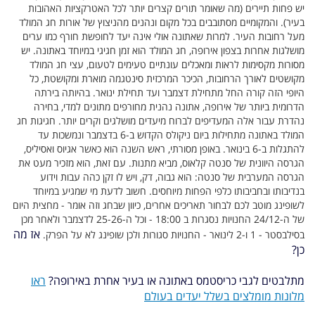
יש פחות תיירים (מה שאומר תורים קצרים יותר לכל האטרקציות האהובות
בעיר). והמקומיים מסתובבים בכל מקום ונהנים מהניצוץ של אורות חג המולד
מעל רחובות העיר. למרות שאתונה אולי אינה יעד לחופשת חורף כמו ערים
מושלגות אחרות בצפון אירופה, חג המולד הוא זמן חגיגי במיוחד באתונה. יש
מסורות מקסימות לראות ומאכלים עונתיים טעימים לטעום, עצי חג המולד
מקושטים לאורך הרחובות, הכיכר המרכזית סינטגמה מוארת ומקושטת, כל
היופי הזה קורה החל מתחילת דצמבר ועד תחילת ינואר. בהיותה בירתה
הדרומית ביותר של אירופה, אתונה נהנית מחורפים מתונים למדי, בחירה
נהדרת עבור אלה המעדיפים לברוח מיעדים מושלגים וקרים יותר. חגיגות חג
המולד באתונה מתחילות ביום ניקולס הקדוש ב-6 בדצמבר ונמשכות עד
להתגלות ב-6 בינואר. באופן מסורתי, ראש השנה הוא כאשר אגיוס ואסיליס,
הגרסה היוונית של סנטה קלאוס, מביא מתנות. עם זאת, הוא מזכיר מעט את
הגרסה המערבית של סנטה: הוא גבוה, דק, ויש לו זקן כהה עבות וידוע
בנדיבותו ובחביבותו כלפי הפחות מיוחסים. חשוב לדעת מי שמגיע במיוחד
לשופינג מוטב לכם לבחור תאריכים אחרים, כיוון שבחג וזה אומר - מחצית היום
של ה-24/12 החנויות נסגרות ב 18:00 - וכל ה-25-26 לדצמבר ולאחר מכן
אז מה
בסילבסטר - 1 ו-2 לינואר - החנויות סגורות ולכן שופינג לא על הפרק.
כן?
מתלבטים לגבי כריסטמס באתונה או בעיר אחרת באירופה?
ראו
מלונות מומלצים בשלל יעדים בעולם