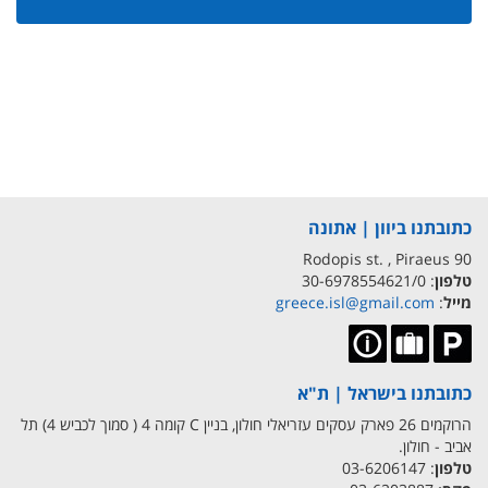
כתובתנו ביוון | אתונה
90 Rodopis st. , Piraeus
טלפון
: 30-6978554621/0
מייל
:
greece.isl@gmail.com
כתובתנו בישראל | ת"א
הרוקמים 26 פארק עסקים עזריאלי חולון, בניין C קומה 4 ( סמוך לכביש 4) תל
אביב - חולון.
טלפון
: 03-6206147