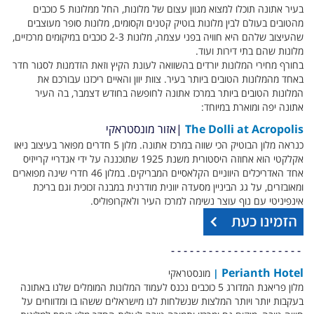
בעיר אתונה תוכלו למצוא מגוון עצום של מלונות, החל ממלונות 5 כוכבים
מהטובים בעולם לבין מלונות בוטיק קטנים וקסומים, מלונות סופר מעוצבים
שהעיצוב שלהם היא חוויה בפני עצמה, מלונות 2-3 כוכבים במיקומים מרכזיים,
מלונות שהם בתי דירות ועוד.
בחורף מחירי המלונות יורדים בהשוואה לעונת הקיץ וזאת הזדמנות לסגור חדר
באחד מהמלונות הטובים ביותר בעיר. צוות יוון והאיים ריכזנו עבורכם את
המלונות הטובים ביותר במרכז אתונה לחופשה בחודש דצמבר, בה העיר
אתונה יפה ומוארת במיוחד:
The Dolli at Acropolis
|אזור
מונסטראקי
כנראה מלון הבוטיק הכי שווה במרכז אתונה. מלון 5 חדרים מפואר בעיצוב ניאו
אקלקטי הוא אחוזה היסטורית משנת 1925 שתוכננה על ידי אנדריי קרייזיס
אחד האדריכלים היווניים הקלאסיים המבריקים. במלון 46 חדרי שינה מפוארים
ומאובזרים, על גג הביניין מסעדה יוונית מודרנית במבנה זכוכית וגם בריכת
אינפיניטי עם נוף עוצר נשימה למרכז העיר ולאקרופוליס.
- - - - - - - - - - - - - - - - - - - - -
Perianth Hotel
|
מונסטראקי
מלון פריאנת המדורג 5 כוכבים נכנס לעמוד המלונות המומלים שלנו באתונה
בעקבות יותר ויותר המלצות שנשלחות לנו מישראלים ששהו בו ומדווחים על