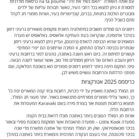
עם אותה השאלה "האם נשיר את זה?" na ta poume גרסאות מודרניות
למסורת זו ניתן למצוא בכל רחבי העיר, כאשר חבורות עליזות של ילדים
ומבוגרים הולכות בחנויות, בברים, קונדיטוריות בעיר, ושרות מזמורי חג לקהל
סתם בשביל הכיף.
רימונים הם סמלים חשובים במיתולוגיה היוונית ומקומים משאירים גרעיני רימון
בפרבר אלפסינה, שנקראה בעת העתיקה אלאוסיס. באלאוסיס יש מערה
המאמינים שהיא הכניסה להאדס (גיהנום), ועדיין ניתן למצוא גרעיני רימון
שנותרים בכניסה לעולם התחתון, זו הסיבה שרימונים הם ״פרי המתים״
וקשורים למיתוס זה. ביום ראש השנה באתונה, נוהגים לפזר ברחובות גרעיני
רימון והצבע האדום של הרימון מסמלים מזל טוב, אושר ועושר לשנה הבאה.
טיפ: המקום היפה ביותר לחפש רימונים מפוזרים הוא בשכונת הפלאקה, שם
מפתני הדלתות והרחובות עשויים משיש לבן.
כריסמס 2025 אטרקציות
חג המולד באתונה מאופיין על ידי כיכרות, רחובות ובתי קפה המוארים יפה כל
כך, כאשר צלילי מזמורים מסורתיים מתנשאים באוויר. יותר מעצי חג המולד,
תמצאו ברחובות תצוגות אור בצורת סירה בשם Karavaki המעטרות את
הרחובות הללו.
אורות חג המולד הטובים ביותר באתונה תוכלו לראות בבית הקפה
מסעדה Little Kook – מסעדה מהאגדות אשר ממוקמת בשכונת פסירי ובאזור
בכיכר מונאסטיראקי. שוק חג המולד המרכזי של אתונה מתארח מדי שנה
בכיכר סינטגמה, זוהי בעצם הנקודה המרכזית והמוארת ביותר באתונה במהלך