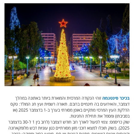
בכיכר סינטגמה
זוהי הנקודה המרכזית והמוארת ביותר באתונה במהלך
דצמבר, והאירועים בה חינמיים ברובם. תאורה רשמית ועץ חג המולד: טקס
הדלקת העץ המרכזי מתקיים באופן מסורתי בערך ב-1 בדצמבר 2025 (או
בסביבתו) ומסמל את תחילת החגיגות.
שוק כריסמס: צפוי לפעול לאורך רוב חודש דצמבר (לרוב בין 1 ל-30 בדצמבר
2025). בשוק תוכלו למצוא דוכני מזון מסורתיים כגון עוגיות דבש מלומקארונה
וקינוחים יווניים קישוטים, מתנות קטנות ויין חם. מופעי רחוב ומוזיקה: בכיכר