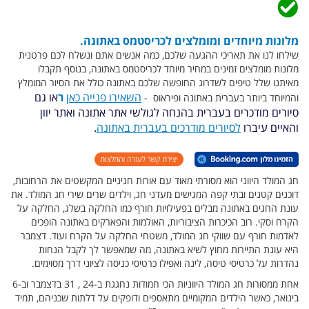
מלונות מיוחדים ומומלצים לכריסטמס באתונה.
שילחו לנו את תאריכי ההגעה שלכם, כמה אנשים אתם ונשלח לכם פרטנית
מלונות מומלצים זמינים במחיר מיוחד לכריסטמס באתונה, בנוסף תקבלו
מאיתנו שלל טיפים לשדרוג החופשה שלכם באתונה כולל את הסיור המומלץ
השאירו פנייה כאן
ר
או גם
והמיוחד ביותר בעברית באתונה ופיראוס -
סיורים מודכרים בעברית בהנחה לגולשי אתר אתונה ואתר יוון
והאיים עיברו
לסיורים מודרכים בעברית באתונה
.
חג המולד היווני הוא מסורתי מאוד עם אורות חגיגיים המקשטים את הרחובות,
דוכנים קטנים ובתי קפה המגישים מעדני חג, וילדים שרים שירי חג המולד. את
עונת החגים באתונה מבלים בפעילויות חורף כמו החלקה בשלג, החלקה על
הקרח וסקי. רוב הכיכרות הציבוריות, האולמות והפארקים באתונה הופכים
לאדמות חורף עם שווקי חג המולד, משטחי החלקה על הקרח ועוד. דצמבר
היא עונת התיירות מחוץ לשיא באתונה, מה שמאפשר לך לקבל הנחות
נהדרות על כרטיסי טיסה, לינה ואפילו כרטיסי כניסה לציוני דרך מסוימים.
אחת ממסורות חג המולד היווניות הכי חמודות נחגגת ב-24 , 31 בדצמבר וב-6
בינואר, כאשר הילדים המקומיים מתאספים ודופקים על דלתות שכניהם, תמיד