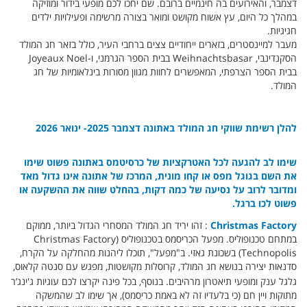
דצמבר, והאירועים בה חינמיים ברובם. שם יחכו לכם מופעי בידור ומוזיקה
במהלך כל היום, עץ אשוח מקושט ומואר בצורה מרשימה ופעילויות ילדים
חגיגיות.
מעבר למיינסטרים, בזארים ייחודיים צצים ברחבי העיר, כולל בזאר חג המולד
הסקנדינבי, Weihnachtsbasar בבית הספר הגרמני, ו-Joyeaux Noel
בבית הספר הצרפתי, המאפשרים לחוות מגוון מסורות בינלאומיות של חג
המולד.
להלן רשימת שווקי חג המולד באתונה דצמבר 2025- ינואר 2026
שימו לב להגעה לכל האטרקציות של כרסיטמס באתונה פשוט שימו
את השם בגוגל מפס או קחו מונית, המרכז של אתונה אינו גדול מאד
ומדובר לרוב על נסיעה של כמה דקות, בהחלט שווה את ההשקעה או
פשוט לכו ברגל.
Christmas Factory
: זהו יריד חג המולד המסחרי הגדול ביותר, ממוקם
במתחם טכנופוליס. מפעל הכריסמס בטכנופוליס (Christmas Factory
Technopolis) בשכונת גאזי. ב"מפעל", תוכלו ליהנות מהחלקה על הקרח,
סדנאות יצירה בנושא חג המולד, קרוסלות מקושטות, מפגש עם סנטה קלאוס,
גלגל ענק ומופעי תיאטרון מרהיבים.
בנוסף, בכל פינה יקרצו לכם עוגיות ג'ינג’ר
מתוקות ויין חם (כי בלעדיו זה לא באמת כריסמס), אך שימו לב שהמשקה