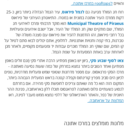
והאיים
לrooftops במרכז אתונה.
רוח חג המולד מגיעה גם
לנמל פיראוס
, עיר הנמל הגדולה ביותר ביוון, כ-25
דקות ממרכז העיר אתונה במונית או במטרו. התיאטרון העירוני של פיראוס
Municipal Theatre of Piraeus
הוא מוקד תרבותי ומרכז לאירועי חג
המולד, שם מתקיים שוק חג המולד של העיר. אבל ישנם אירועים ופעילויות
בכל רחבי פיראוס, זהו הזדמנות להכיר את פיראוס עם סצנה משלה של
טברנות, בתי קפה וחנויות אותנטיות. לחלופין, אתם יכולים לבוא סתם לטיול על
קו המים, שם שווקי חג המולד מוכרים עבודות יד ומטעמים מקומיים, ולאחר מכן
לארוחת ערב באחת המסעדות על שפת הנמל.
צאו לסוף שבוע סקי,
ביוון יש באופן מפתיע הרבה אתרי סקי (וגם זולים באופן
מפתיע) ואחד הטובים ביותר נמצא במרחק של כמה שעות נסיעה מאתונה -
מרכז הסקי פרנאסוס. עם מספר מדרונות שטופי שמש ומעליות מודרניות, נופים
לכיוון הים סביב מפרץ קורינתוס וקפלה קטנה בראש המעלית הגבוהה ביותר,
המקום הזה הוא כל מה שאתם צריכים לחופשת סקי מהירה. אם בחרתם
לנסוע כשעתיים פלוס מאתונה לפראנסוס תוכלו ללון באראחובה, פנינת ההר
היוונית של כפר, והאתר הארכיאולוגי של דלפי נמצא ממש מעבר לפינה, ראו
המלצות על אראחובה.
מלונות מומלצים במרכז אתונה