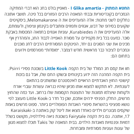
החטא המתוק - I Glika amartia
- מאפיין בולט בחג הוא דברי המתיקה
הנמכרים בקונדיטוריות ובבתי המאפה הרבים הפזורים בכל פינה. תושבי אתונה
נחלקים לשני מחנות: אלה המעדיפים את ה Melomakarone, ביסקויטים
שקועים בסירופ של דבש, אגוזים ותפוזים ומתובלים בקינמון וציפורן, ולעומתם,
אלה המעדיפים את ה Kurabiedes, עוגיות אגוזים בחמאה המכוסות באבקת
סוכר. כמעט בכל בית מקפידים על מסורת האפייה לכבוד החג, והמהדרין אף
מכינים את שני הסוגים גם יחד, הפינוקים המסורתיים הרבים לחג מוכנים
ונמכרים לציבור כבר מראשית חודש דצמבר. ״מוסדות״ מפורסמים וידועים
בתחום הם:
חוו את קסם חג המולד של בית הקפה
Little Kook
בשכונת פסירי Psirri.
בית הקפה המהנה הזה ידוע בקינוחים ובשוקו החם שלו, אבל גם בזכות
קישוטי החוץ האגדתיים הראויים לאינסטגרם שמשתנים בהתאם
לעונתיות. לא תתקשו למצוא אותו מכיוון שיהיו כנראה עשרות עוברי אורח
ולקוחות שיצלמו תמונות של התצוגות הקסומות שלו ברחוב. ועד כמה שהחוץ
מרשים, החלק הפנימי ידהים אתכם, שכן כל חדר ב-Little Kook מעוצב לפי
נושא ספציפי בהשראת סיפורי האגדות הפופולריים ביותר. ספוט מרשים באמת
שיקסים מבוגרים וילדים כאחד! מצאו את ליטל קוק באתונה ב-Karaiskaki
17, אתונה. גם בית הקפה Fairytale בשכונת ניאה פילדלפיה, מקושט בשלל
דמויות ופנטזיות מאגדות הילדים. בבית המאפה של Takis תוכלו למצוא מגוון
של עוגות ועוגיות מסורתיות ומובחרות.