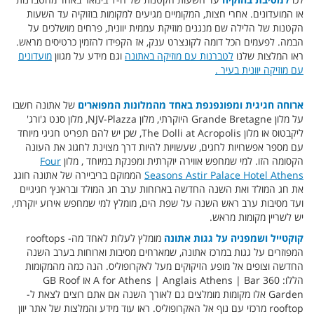
או המועדונים. אחרי חצות, המקומיים מגיעים למקומות בוזוקיה עד השעות
הקטנות של הלילה שם מנגנים מוזיקת ​​עממית יוונית, פרחים מושלכים על
הבמה. לפעמים הכל דומה לקונצרט ענק, אז הקפידו להזמין כרטיסים מראש.
ראו המלצות שלנו
לטברנות עם מוזיקה באתונה
וגם מידע על מגוון
מועדונים
עם מוזיקה יוונית בעיר .
ארוחה חגיגית ומפונפנפת באחד מהמלונות המפוארים
של אתונה חשבו
על מלון Grande Bretagne היוקרתי, מלון NJV-Plazza, מלון סנט ג'ורג'
ליקבטוס או מלון The Dolli at Acropolis, שכן יש להם תפריט חגיגי מיוחד
עם מספר אפשרויות לחגים, שעשויות להיות דרך מצוינת לחגוג את העונה
הקסומה הזו. למי שמחפש אווירה יוקרתית ומפנקת במיוחד , מלון
Four
Seasons Astir Palace Hotel Athens
הממוקם בריביירה של אתונה חוגג
את חג המולד ואת השנה החדשה בארוחות ערב חג המולד ובראנץ׳ חגיגיים
ועד מסיבות ערב ראש השנה על שפת הים, מומלץ למי שמחפש אירוע יוקרתי,
יש לשריין מקומות מראש.
קוקטייל ושמפניה על גגות אתונה
מומלץ לעלות לאחד מה- rooftops
המפוזרים על גגות במרכז אתונה, שמארחים מסיבות וארוחות בערב השנה
החדשה וצופים אל מופע הזיקוקים מעל לאקרופוליס. הנה כמה מהמקומות
הללו: A for Athens | Anglais Athens | Bar 360 או GB Roof
Garden אלו מקומות מומלצים גם לאורך השנה אם אתם רוצים לצאת ל-
rooftop מרכזי עם נוף אל האקרופוליס. ראו עוד מידע והמלצות של אתר יוון