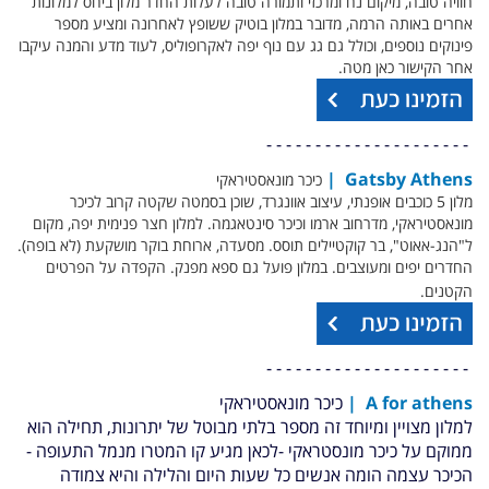
חוויה טובה, מיקום נח ומרכזי ותמורה טובה לעלות החדר מלון ביחס למלונות
אחרים באותה הרמה, מדובר במלון בוטיק ששופץ לאחרונה ומציע מספר
פינוקים נוספים, וכולל גם גג עם נוף יפה לאקרופוליס, לעוד מדע והמנה עיקבו
אחר הקישור כאן מטה.
- - - - - - - - - - - - - - - - - - - - -
|
Gatsby Athens
כיכר מונאסטיראקי
מלון 5 כוכבים אופנתי, עיצוב אוונגרד, שוכן בסמטה שקטה קרוב לכיכר
מונאסטיראקי, מדרחוב ארמו וכיכר סינטאגמה. למלון חצר פנימית יפה, מקום
ל"הנג-אאוט", בר קוקטיילים תוסס. מסעדה, ארוחת בוקר מושקעת (לא בופה).
החדרים יפים ומעוצבים. במלון פועל גם ספא מפנק. הקפדה על הפרטים
הקטנים.
- - - - - - - - - - - - - - - - - - - - -
A for athens
|
כיכר מונאסטיראקי
למלון מצויין ומיוחד זה מספר בלתי מבוטל של יתרונות, תחילה הוא
ממוקם על כיכר מונסטראקי -לכאן מגיע קו המטרו מנמל התעופה -
הכיכר עצמה הומה אנשים כל שעות היום והלילה והיא צמודה