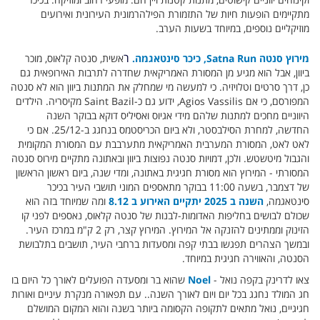
מתקיימים הופעות חיות של התזמורת הפילהרמונית העירונית ואירועים
מוזיקליים נוספים, במיוחד בשעות הערב.
ר
מירוץ סנטה Satna Run, כיכר סינטאגמה.
אשית, סנטה קלאוס, מוכר
ביוון, אבל הוא מגיע מן המסורת האמריקאית שחדרה לתרבות האירופאית גם
כן, דרך סרטים וטלויזיה. כי למעשה מי שמחלק את המתנות ביוון הוא לא סנטה
המפורסם, כי אם Agios Vassilis, ידוע גם כ-Saint Bazil מקיסריה. הילדים
היווניים מחכים למתנות שלהם מידי אגיוס ואסיליס דוקא בבוקר השנה
החדשה, למחרת הסילבסטר, ולא ביום הכריסטמס בנחגג ב-25/12. אם כי
לאט לאט, המסורת המערבית האמריקאית מתערבבת עם המסורת המקומית
והגבול מיטשטש. ולכן, דמויות סנטה נפוצות ביוון ובאתונה מתקיים מירוס סנטה
המסורתי - המירוץ הוא מסורת חגיגית באתונה, ומדי שנה, ביום ראשון הראשון
של דצמבר, בשעה 11:00 בבוקר מתאספים המוני תושבי העיר בכיכר
סינטאגמה,
השנה ב 2025 יתקיים האירוע ב 8.12
ומה שמיוחד בזה הוא
שכולם לבושים בחליפות האדומות-לבנות של סנטה קלאוס, נאספים לפני קו
הזינוק וממתינים להזנקה אל המירוץ. המירוץ קצר, רק 2 ק"מ במרכז העיר.
ובמשך הצהרים תפגשו בבתי קפה ומסעדות ברחבי העיר, תושבים בתלבושת
הסנטה, והאווירה חגיגית במיוחד.
צאו לדרינק בקפה נואל -
Noel
שהוא בר ומסעדה הפועלים לאורך כל היום בו
חג המולד נחגג בכל יום ויום לאורך השנה.. עם תפאורה מנקרת עיניים ואורות
חגיגיים, נואל מתאים לתקופה הקסומה ביותר בשנה והוא המקום המושלם