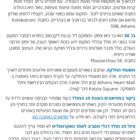
לבראנץ' או משקאות אחרי שעות העבודה. עם תפריט נרחב הכולל מנות
קרות וסלטים, המבורגרים, מנות פסטה ופיצות טעימות, נואל היא בהחלט
כתובת שאתם צריכים לזכור. המקום עמוס בסופי שבוע, הקפידו להזמין שולחן
מראש אם אתם רוצים לבחור בבראנץ' או בצהריים. כתובת: Kolokotroni
59B, Athens
בר 56
הוא בר ג׳אז וויסקי הממוקם ליד גבעת ליקבטוס, בחודש דצמבר המקום
זוהר בגווני חג מולד ובכללי המקום ידוע בזכות האוסף הענק של ויסקי מרחבי
העולם, כולל סינגל מאלטים נדירים ובגלל מוזיקת ​​הג'אז שלו, העיצוב מסוגנן
אווירה כייפית.
כתובת: Ploutarchou 56
משטחי החלקה
, שרובם נשארים מעוצבים ומארחים אירועים מיוחדים לאורך
כל החגים. אלה הם משטחי ההחלקה על הקרח הטובים ביותר באתונה ב:
Athens Heart Mall קניון הלב אתונה מרכז הכנסים הבינלאומי והיכל
המוסיקה Kotzia Square כיכר קוציה.
ביקור במוזיאונים בעונת חג המולד
בעוד שמחירי הכניסה עשויים לרדת עד
מחצית מתעריפי הקיץ, האתרים והמוזיאונים נסגרים מוקדם יותר בחורף והן
ביום חג המולד. לכן אנו ממליצים לבדוק את שעות הפעילות באתרים
הרלוונטיים לפני ביקורכם. ראו מידע על
מוזיאונים באתונה כאן
טיול חג מולד רגלי מסביב לאתר האקרופוליס
לא תמיד צריך להיכנס
לאתרים עצמם כדי ליהנות מהם בחג המולד, וזה בהחלט נכון לגבי
האקרופוליס המואר והנראה מנקודות רבות ברחבי העיר. בערב נעים, הליכה