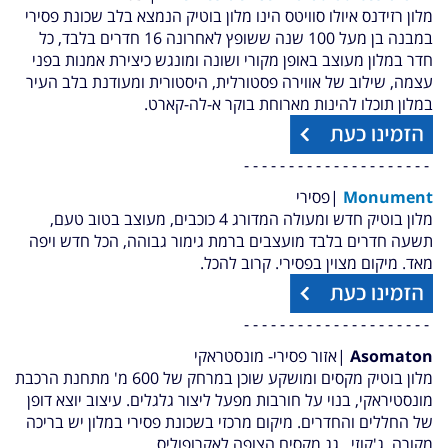
מלון רזידנס איולו סוויטס הינו מלון בוטיק הנמצא בלב שכונת פסירי
במבנה בן מעל 100 שנה ששופץ לאחרונה 16 חדרים בלבד, כל
חדר במלון מעוצב באופן מקורי ושונה ומונגש כיצירת אמנות בפני
עצמה, שילוב של אווירה פסטורלית, היסטורית ומעודנת בלב העיר
במלון תוכלו להינות מארוחת בוקר א-לה-קארט.
- - - - - - - - - - - - - - - - - - - - -
Monument
|פסירי
מלון בוטיק חדש ומעולה המדורג 4 כוכבים, מעוצב בטוב טעם,
תשעה חדרים בלבד מועצבים ברמת גימור גבוהה, הכל חדש ויפה
מאד. מיקום מצוין בפסירי. קרוב להכל.
- - - - - - - - - - - - - - - - - - - - -
Asomaton
|אזור פסירי-
מונסטראקי
מלון בוטיק מקסים ומושקע שוכן במרחק של 600 מ' מתחנת הרכבת
מונסטיראקי, בנוי על חורבות מפעל ליצור גלגלים. עיצוב יוצא דופן
של החללים והחדרים. מיקום מרכזי בשכונת פסירי במלון יש בריכה
מקורה, ג'קוזי , גג מקסים הצופה לאקרופוליס.