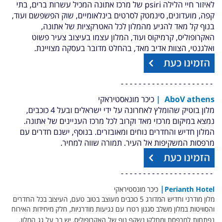
לאיזור חיי הלילה psiri של מרכז אתונה המכיל עשרות ברים, בתי
קפה, מועדונים, סינמטק לסרטים בינלאומיים, שוק הפשפשם ועוד,
בנוף קל מאד להגיע מהמלון לכל האטרקציות של אתונה,
האקרופוליס, קרמיקוס ועוד, המלון עצמו בעיצוב צעיר פשוט
ואלגנטי, הצוות אדיב מאד, בהחלט מדובר בעסקה מצויינת.
- - - - - - - - - - - - - - - - - - - - -
AboV athens
|
כיכר מונאסטיראקי
מלון בוטיק שהומלץ לאחרונה על ידי ישראלים ובעל 4 כוכבים,
נמצא במיקום מרכזי מאד וקרוב לכל מרכז העניינים של אתונה.
המלון חדיש והחדרים נוחים ומאובזרים. בנוסף, ישנם חדרים עם
מרפסות המשקיפות אל העיר. תמורה שווה למחיר.
- - - - - - - - - - - - - - - - - - - - -
|
Perianth Hotel
כיכר מונסטיראקי
מלון מודרני וחדיש המדורג 5 כוכבים מעוצב בטוב טעם, העיצוב בכל החדרים
והסוויטות במלון משלב סגנון רטרו עם נגיעות מודרניות, חלק מיחידות האירוח
נפתחות למרפסת ומחלקן נשקף נוף של האקרופוליס, יש בר על גג המלון.